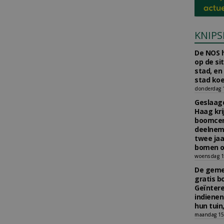
KNIPS
De NOS h
op de si
stad, en
stad koe
donderdag 16
Geslaagd
Haag kri
boomcer
deelneme
twee jaa
bomen o
woensdag 15
De gemee
gratis b
Geïnter
indiene
hun tuin,
maandag 15 