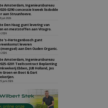
e Amsterdam, Ingenieursbureau
2020-0290 concessie kweek lisdodde
r aan Struunhoeve.
 juli 2026
e Den Haag gunt levering van
n en meststoffen aan Vitagro.
li 2026
e 's-Hertogenbosch gunt
reenkomst leveren
(mengsel) aan Den Ouden Organic.
li 2026
e Amsterdam, Ingenieursbureau
2025-0201 Teeltcontract Beplanting
kwekerij Ebben, JUB Holland, Jos
 Groen en Boot & Dart
kerijen.
5 juni 2026