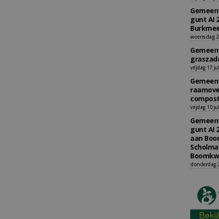
Gemeent
gunt AI 
Burkmee
woensdag 29
Gemeent
graszade
vrijdag 17 ju
Gemeent
raamove
compost
vrijdag 10 ju
Gemeent
gunt AI 
aan Boom
Scholman
Boomkwe
donderdag 2