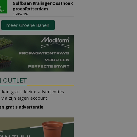
Golfbaan KralingenOosthoek
groepRotterdam
30-07-2026
meer Groene Banen
N OUTLET
 kan gratis kleine advertenties
 via zijn eigen account.
en gratis advertentie