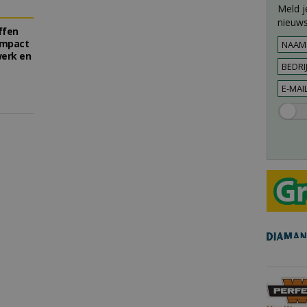
Meld j
nieuws
ffen
impact
erk en