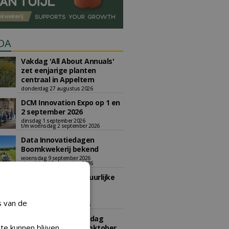
DA
Vakdag 'All About Annuals'
zet eenjarige planten
centraal in Appeltern
donderdag 27 augustus 2026
DCM Innovation Expo op 1 en
2 september 2026
dinsdag 1 september 2026
t/m woensdag 2 september 2026
Data Innovatiedagen
Boomkwekerij bekend
woensdag 9 september 2026
t/m vrijdag 18 september 2026
Kennismiddag: 'Natuurlijke
stappen naar meer
biodiversiteit'
s van de
maandag 28 september 2026
Landelijke Jongerendag
te kunnen blijven
Boomkwekerij op 9 oktober