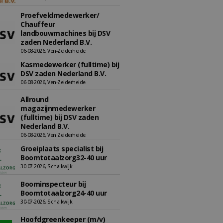
Proefveldmedewerker/
Chauffeur
landbouwmachines bij DSV
zaden Nederland B.V.
06-08-2026, Ven-Zelderheide
Kasmedewerker (fulltime) bij
DSV zaden Nederland B.V.
06-08-2026, Ven-Zelderheide
Allround
magazijnmedewerker
(fulltime) bij DSV zaden
Nederland B.V.
06-08-2026, Ven Zelderheide
Groeiplaats specialist bij
Boomtotaalzorg32-40 uur
30-07-2026, Schalkwijk
Boominspecteur bij
Boomtotaalzorg24-40 uur
30-07-2026, Schalkwijk
Hoofdgreenkeeper (m/v)