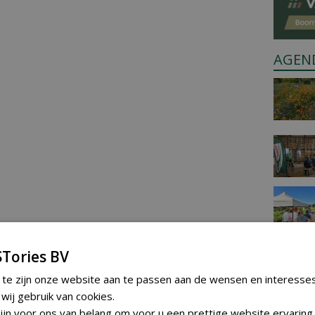
AGEN
Tories BV
 te zijn onze website aan te passen aan de wensen en interesse
ij gebruik van cookies.
jn voor ons van belang om voor u een prettige website ervaring 