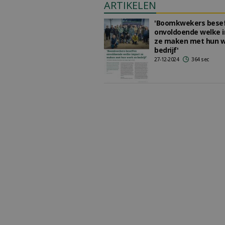
ARTIKELEN
'Boomkwekers bese
onvoldoende welke 
ze maken met hun w
bedrijf'
27-12-2024
364 sec