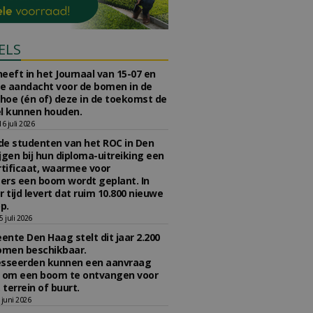
ELS
eeft in het Journaal van 15-07 en
te aandacht voor de bomen in de
 hoe (én of) deze in de toekomst de
l kunnen houden.
 juli 2026
e studenten van het ROC in Den
jgen bij hun diploma-uitreiking een
tificaat, waarmee voor
rs een boom wordt geplant. In
r tijd levert dat ruim 10.800 nieuwe
p.
 juli 2026
nte Den Haag stelt dit jaar 2.200
omen beschikbaar.
esseerden kunnen een aanvraag
n om een boom te ontvangen voor
 terrein of buurt.
juni 2026