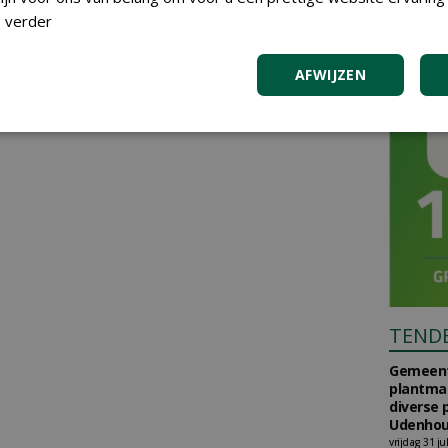
 verder
AFWIJZEN
TEND
Gemeent
plantma
diverse 
Udenhou
vrijdag 31 ju