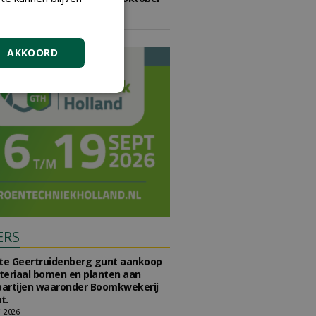
2026
vrijdag 9 oktober 2026
AKKOORD
ERS
e Geertruidenberg gunt aankoop
teriaal bomen en planten aan
partijen waaronder Boomkwekerij
t.
li 2026