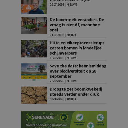
09-07-2026 | NIEUWS
De boomteelt verandert. De
vraag is niet óf, maar hoe
snel
21-07-2026 | ARTIKEL
Hitte en eikenprocessierups
zetten bomen in landelijke
schijnwerpers
16-07-2026 | NIEUWS
Save the date: kennismiddag
over biodiversiteit op 28
september
20-07-2026 | NIEUWS
Droogte zet boomkwekerij
steeds verder onder druk
03-08-2026 | ARTIKEL