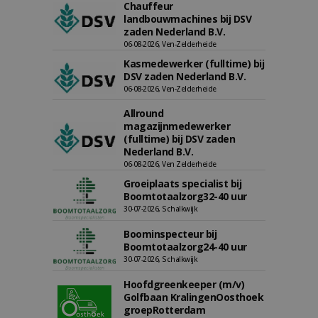
Chauffeur
landbouwmachines bij DSV
zaden Nederland B.V.
06-08-2026, Ven-Zelderheide
Kasmedewerker (fulltime) bij
DSV zaden Nederland B.V.
06-08-2026, Ven-Zelderheide
Allround
magazijnmedewerker
(fulltime) bij DSV zaden
Nederland B.V.
06-08-2026, Ven Zelderheide
Groeiplaats specialist bij
Boomtotaalzorg32-40 uur
30-07-2026, Schalkwijk
Boominspecteur bij
Boomtotaalzorg24-40 uur
30-07-2026, Schalkwijk
Hoofdgreenkeeper (m/v)
Golfbaan KralingenOosthoek
groepRotterdam