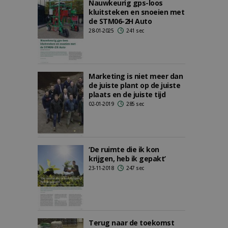
Nauwkeurig gps-loos
kluitsteken en snoeien met
de STM06-2H Auto
28-01-2025
241 sec
Marketing is niet meer dan
de juiste plant op de juiste
plaats en de juiste tijd
02-01-2019
285 sec
‘De ruimte die ik kon
krijgen, heb ik gepakt’
23-11-2018
247 sec
Terug naar de toekomst