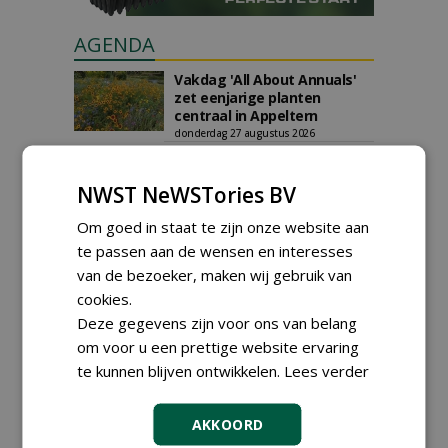
AGENDA
Vakdag 'All About Annuals'
zet eenjarige planten
centraal in Appeltern
donderdag 27 augustus 2026
DCM Innovation Expo op 1 en
2 september 2026
NWST NeWSTories BV
dinsdag 1 september 2026
t/m woensdag 2 september 2026
Om goed in staat te zijn onze website aan
Data Innovatiedagen
te passen aan de wensen en interesses
Boomkwekerij bekend
woensdag 9 september 2026
van de bezoeker, maken wij gebruik van
t/m vrijdag 18 september 2026
cookies.
Kennismiddag: 'Natuurlijke
Deze gegevens zijn voor ons van belang
stappen naar meer
biodiversiteit'
om voor u een prettige website ervaring
maandag 28 september 2026
te kunnen blijven ontwikkelen.
Lees verder
Landelijke Jongerendag
Boomkwekerij op 9 oktober
2026
AKKOORD
vrijdag 9 oktober 2026