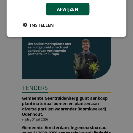
AFWIJZEN
INSTELLEN
TENDERS
Gemeente Geertruidenberg gunt aankoop
plantmateriaal bomen en planten aan
diverse partijen waaronder Boomkwekerij
Udenhout.
vrijdag 31 juli 2026
Gemeente Amsterdam, Ingenieursbureau
gunt AI 2020-0290 concessie kweek lisdodde