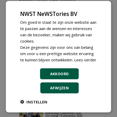
Plaats een gratis advertentie
NWST NeWSTories BV
Om goed in staat te zijn onze website aan
te passen aan de wensen en interesses
van de bezoeker, maken wij gebruik van
cookies.
Deze gegevens zijn voor ons van belang
om voor u een prettige website ervaring
AGENDA
te kunnen blijven ontwikkelen.
Lees verder
Vakdag 'All About Annuals'
zet eenjarige planten
centraal in Appeltern
AKKOORD
donderdag 27 augustus 2026
DCM Innovation Expo op 1 en
AFWIJZEN
2 september 2026
dinsdag 1 september 2026
t/m woensdag 2 september 2026
INSTELLEN
Data Innovatiedagen
Boomkwekerij bekend
woensdag 9 september 2026
t/m vrijdag 18 september 2026