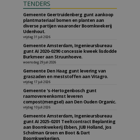
TENDERS
Gemeente Geertruidenberg gunt aankoop
plantmateriaal bomen en planten aan
diverse partijen waaronder Boomkwekerij
Udenhout.
vrijdag 31 juli 2026
Gemeente Amsterdam, Ingenieursbureau
gunt AI 2020-0290 concessie kweek lisdodde
Burkmeer aan Struunhoeve.
woensdag 29 juli 2026
Gemeente Den Haag gunt levering van
graszaden en meststoffen aan Vitagro.
vrijdag 17 juli 2026
Gemeente 's-Hertogenbosch gunt
raamovereenkomst leveren
compost(mengsel) aan Den Ouden Organic.
vrijdag 10 juli 2026
Gemeente Amsterdam, Ingenieursbureau
gunt AI 2025-0201 Teeltcontract Beplanting
aan Boomkwekerij Ebben, JUB Holland, Jos
Scholman Groen en Boot & Dart
Boomkwekerijen.