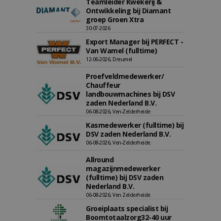
Teamleider Kwekerij &
Ontwikkeling bij Diamant
groep Groen Xtra
30-07-2026
Export Manager bij PERFECT -
Van Wamel (fulltime)
12-06-2026, Dreumel
Proefveldmedewerker/
Chauffeur
landbouwmachines bij DSV
zaden Nederland B.V.
06-08-2026, Ven-Zelderheide
Kasmedewerker (fulltime) bij
DSV zaden Nederland B.V.
06-08-2026, Ven-Zelderheide
Allround
magazijnmedewerker
(fulltime) bij DSV zaden
Nederland B.V.
06-08-2026, Ven Zelderheide
Groeiplaats specialist bij
Boomtotaalzorg32-40 uur