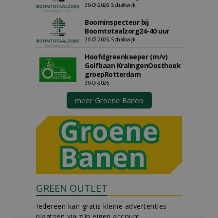
30-07-2026, Schalkwijk
Boominspecteur bij
Boomtotaalzorg24-40 uur
30-07-2026, Schalkwijk
Hoofdgreenkeeper (m/v)
Golfbaan KralingenOosthoek
groepRotterdam
30-07-2026
meer Groene Banen
GREEN OUTLET
Iedereen kan gratis kleine advertenties
plaatsen via zijn eigen account.