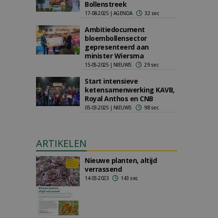
Bollenstreek
17-08-2025 | AGENDA
32 sec
Ambitiedocument
bloembollensector
gepresenteerd aan
minister Wiersma
15-05-2025 | NIEUWS
29 sec
Start intensieve
ketensamenwerking KAVB,
Royal Anthos en CNB
05-03-2025 | NIEUWS
98 sec
ARTIKELEN
Nieuwe planten, altijd
verrassend
14-03-2023
143 sec