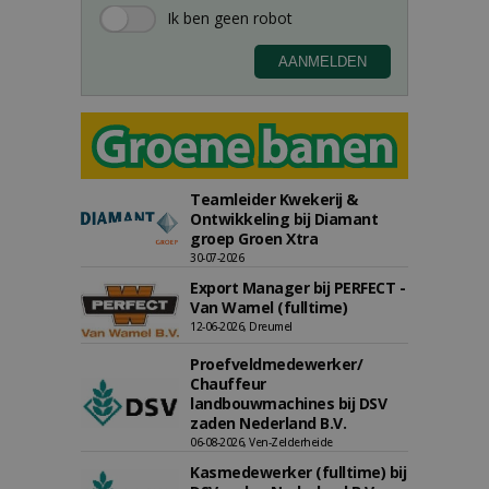
Teamleider Kwekerij &
Ontwikkeling bij Diamant
groep Groen Xtra
30-07-2026
Export Manager bij PERFECT -
Van Wamel (fulltime)
12-06-2026, Dreumel
Proefveldmedewerker/
Chauffeur
landbouwmachines bij DSV
zaden Nederland B.V.
06-08-2026, Ven-Zelderheide
Kasmedewerker (fulltime) bij