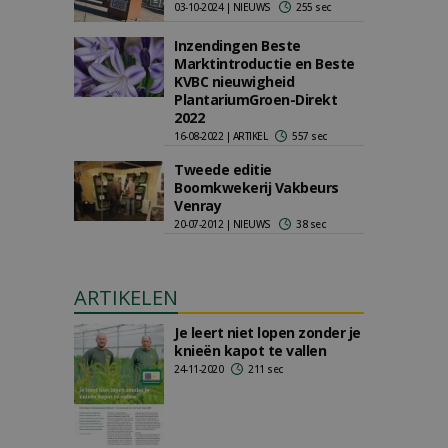
03-10-2024 | NIEUWS
255 sec
Inzendingen Beste
Marktintroductie en Beste
KVBC nieuwigheid
PlantariumGroen-Direkt
2022
16-08-2022 | ARTIKEL
557 sec
Tweede editie
Boomkwekerij Vakbeurs
Venray
20-07-2012 | NIEUWS
38 sec
ARTIKELEN
Je leert niet lopen zonder je
knieën kapot te vallen
24-11-2020
211 sec