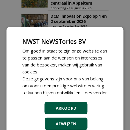
centraal in Appeltern
donderdag 27 augustus 2026
DCM Innovation Expo op 1 en
2 september 2026
dinsdag 1 september 2026
t/m woensdag 2 september 2026
Data Innovatiedagen
NWST NeWSTories BV
Boomkwekerij bekend
woensdag 9 september 2026
Om goed in staat te zijn onze website aan
t/m vrijdag 18 september 2026
te passen aan de wensen en interesses
Kennismiddag: 'Natuurlijke
stappen naar meer
van de bezoeker, maken wij gebruik van
biodiversiteit'
cookies.
maandag 28 september 2026
Deze gegevens zijn voor ons van belang
Landelijke Jongerendag
om voor u een prettige website ervaring
Boomkwekerij op 9 oktober
te kunnen blijven ontwikkelen.
Lees verder
2026
vrijdag 9 oktober 2026
AKKOORD
AFWIJZEN