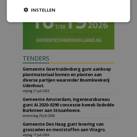
INSTELLEN
TENDERS
Gemeente Geertruidenberg gunt aankoop
plantmateriaal bomen en planten aan
diverse partijen waaronder Boomkwekerij
Udenhout.
vrijdag 31 juli 2026
Gemeente Amsterdam, Ingenieursbureau
gunt AI 2020-0290 concessie kweek lisdodde
Burkmeer aan Struunhoeve.
woensdag 29 juli 2026
Gemeente Den Haag gunt levering van
graszaden en meststoffen aan Vitagro.
vrijdag 17 juli 2026