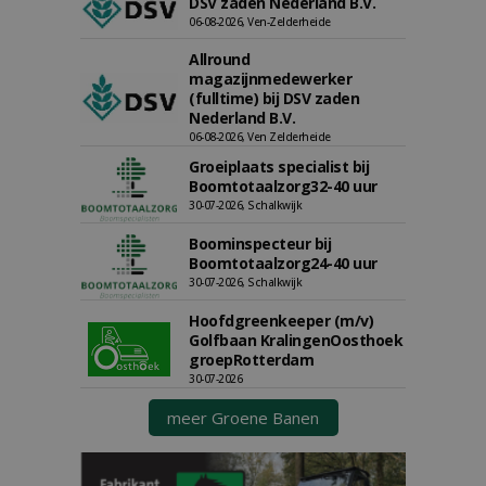
DSV zaden Nederland B.V.
06-08-2026, Ven-Zelderheide
Allround
magazijnmedewerker
(fulltime) bij DSV zaden
Nederland B.V.
06-08-2026, Ven Zelderheide
Groeiplaats specialist bij
Boomtotaalzorg32-40 uur
30-07-2026, Schalkwijk
Boominspecteur bij
Boomtotaalzorg24-40 uur
30-07-2026, Schalkwijk
Hoofdgreenkeeper (m/v)
Golfbaan KralingenOosthoek
groepRotterdam
30-07-2026
meer Groene Banen