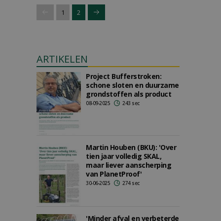
1
2
ARTIKELEN
Project Bufferstroken:
schone sloten en duurzame
grondstoffen als product
08-09-2025
243 sec
Martin Houben (BKU): 'Over
tien jaar volledig SKAL,
maar liever aanscherping
van PlanetProof'
30-06-2025
274 sec
'Minder afval en verbeterde