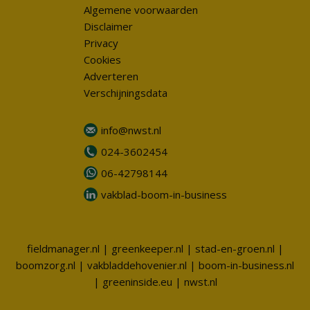
Algemene voorwaarden
Disclaimer
Privacy
Cookies
Adverteren
Verschijningsdata
info@nwst.nl
024-3602454
06-42798144
vakblad-boom-in-business
fieldmanager.nl
|
greenkeeper.nl
|
stad-en-groen.nl
|
boomzorg.nl
|
vakbladdehovenier.nl
|
boom-in-business.nl
|
greeninside.eu
|
nwst.nl