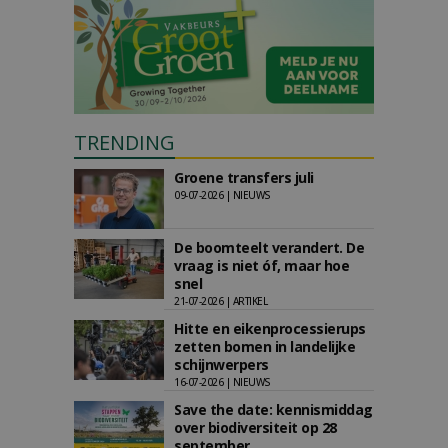
TRENDING
Groene transfers juli
09-07-2026 | NIEUWS
De boomteelt verandert. De
vraag is niet óf, maar hoe
snel
21-07-2026 | ARTIKEL
Hitte en eikenprocessierups
zetten bomen in landelijke
schijnwerpers
16-07-2026 | NIEUWS
Save the date: kennismiddag
over biodiversiteit op 28
september