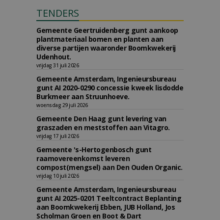
TENDERS
Gemeente Geertruidenberg gunt aankoop
plantmateriaal bomen en planten aan
diverse partijen waaronder Boomkwekerij
Udenhout.
vrijdag 31 juli 2026
Gemeente Amsterdam, Ingenieursbureau
gunt AI 2020-0290 concessie kweek lisdodde
Burkmeer aan Struunhoeve.
woensdag 29 juli 2026
Gemeente Den Haag gunt levering van
graszaden en meststoffen aan Vitagro.
vrijdag 17 juli 2026
Gemeente 's-Hertogenbosch gunt
raamovereenkomst leveren
compost(mengsel) aan Den Ouden Organic.
vrijdag 10 juli 2026
Gemeente Amsterdam, Ingenieursbureau
gunt AI 2025-0201 Teeltcontract Beplanting
aan Boomkwekerij Ebben, JUB Holland, Jos
Scholman Groen en Boot & Dart