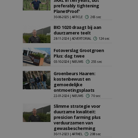
SKAL in ten years, but
preferably tightening
PlanetProof'
30-06-2025 | ARTICLE
265 sec
BIO 1020 draagt bij aan
duurzamere teelt
28-11-2024 | ADVERTORIAL
124 sec
Fotoverslag Grootgroen
Plus: dag twee
03-10-2024 | NIEUWS
255 sec
Groenbeurs Haaren:
kostenbewust en
gemoedelijke
ontmoetingsplaats
22-01-2024 | NIEUWS
70 sec
Slimme strategie voor
duurzame kwaliteit:
presicion farming plus
verduurzamen van
gewasbescherming
30-11-2023 | ARTIKEL
208 sec