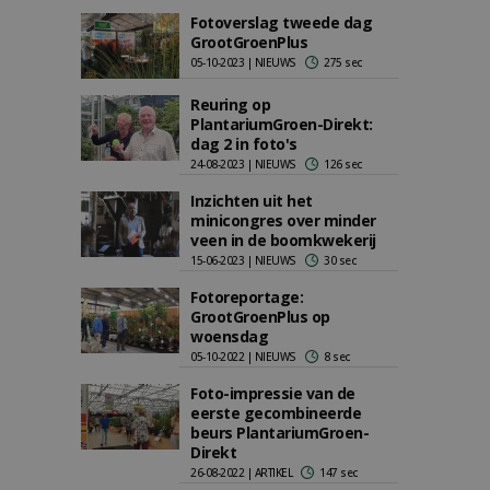
Fotoverslag tweede dag
GrootGroenPlus
05-10-2023 | NIEUWS
275 sec
Reuring op
PlantariumGroen-Direkt:
dag 2 in foto's
24-08-2023 | NIEUWS
126 sec
Inzichten uit het
minicongres over minder
veen in de boomkwekerij
15-06-2023 | NIEUWS
30 sec
Fotoreportage:
GrootGroenPlus op
woensdag
05-10-2022 | NIEUWS
8 sec
Foto-impressie van de
eerste gecombineerde
beurs PlantariumGroen-
Direkt
26-08-2022 | ARTIKEL
147 sec