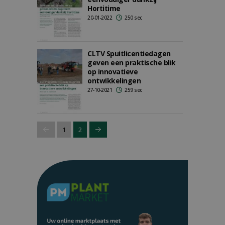
Hortitime
20-01-2022
250 sec
CLTV Spuitlicentiedagen
geven een praktische blik
op innovatieve
ontwikkelingen
27-10-2021
259 sec
1
2