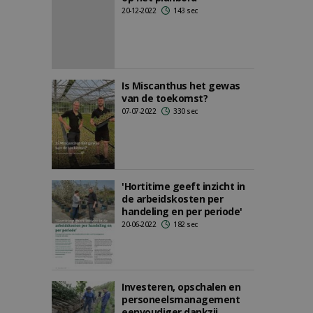
20-12-2022
143 sec
Is Miscanthus het gewas
van de toekomst?
07-07-2022
330 sec
'Hortitime geeft inzicht in
de arbeidskosten per
handeling en per periode'
20-06-2022
182 sec
Investeren, opschalen en
personeelsmanagement
eenvoudiger dankzij