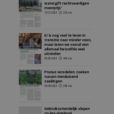
watergift rechtvaardigen
meerprijs'
19-12-2023
232 sec
Er is nog veel te leren in
transitie naar minder veen,
maar laten we vooral niet
allemaal hetzelfde wiel
uitvinden
05-05-2023
463 sec
Prunus veredelen: zoeken
tussen tienduizend
zaailingen
03-04-2023
282 sec
Gebruiksvriendelijk slepen
op het planbord