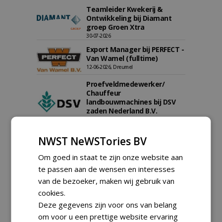
Teamleider Kwekerij &
Ontwikkeling bij Diamant
groep Groen Xtra
30-07-2026
Export Manager bij PERFECT -
Van Wamel (fulltime)
12-06-2026, Dreumel
Proefveldmedewerker/
Chauffeur
landbouwmachines bij DSV
zaden Nederland B.V.
06-08-2026, Ven-Zelderheide
Kasmedewerker (fulltime) bij
NWST NeWSTories BV
DSV zaden Nederland B.V.
06-08-2026, Ven-Zelderheide
Om goed in staat te zijn onze website aan
Allround
te passen aan de wensen en interesses
magazijnmedewerker
van de bezoeker, maken wij gebruik van
(fulltime) bij DSV zaden
cookies.
Nederland B.V.
Deze gegevens zijn voor ons van belang
06-08-2026, Ven Zelderheide
om voor u een prettige website ervaring
Groeiplaats specialist bij