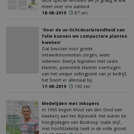
deze special vertellen we je graag al wat
meer over ons aanbod.
18-08-2019
87 sec
'Door de uv-lichtdoorlatendheid van
folie kunnen we compactere planten
kweken'
Dat beurzen voor goede
netwerkmomenten zorgen, weet
iedereen. Beetje bijpraten met vaste
klanten, potentiële klanten overtuigen
van het unique sellingpoint van je bedrijf,
het hoort er allemaal bij.
17-08-2019
190 sec
Medelijden met inkopers
In 1965 begon Wout van den Dool een
kwekerij aan het Rijneveld. Het waren de
hoogtijdagen van Boskoop 'oude stijl',
met hoofdzakelijk teelt in de volle grond.