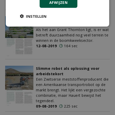
AFWIJZEN
13-08-2019
482 sec
INSTELLEN
Hoe kunnen kwekers duurzaamheid
echt inbedden in hun organisatie?
Als het aan Grant Thornton ligt, is er wat
betreft duurzaamheid nog veel terrein te
winnen in de boomkweeksector.
12-08-2019
164 sec
Slimme robot als oplossing voor
arbeidstekort
Een Zwitserse meststoffenproducent die
een Amerikaanse transportrobot op de
markt brengt. Het lijkt een vergezochte
combinatie, maar Hauert bewijst het
tegendeel.
09-08-2019
225 sec