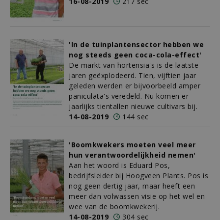
16-08-2019
217 sec
'In de tuinplantensector hebben we
nog steeds geen coca-cola-effect'
De markt van hortensia's is de laatste
jaren geëxplodeerd. Tien, vijftien jaar
geleden werden er bijvoorbeeld amper
paniculata's veredeld. Nu komen er
jaarlijks tientallen nieuwe cultivars bij.
14-08-2019
144 sec
'Boomkwekers moeten veel meer
hun verantwoordelijkheid nemen'
Aan het woord is Eduard Pos,
bedrijfsleider bij Hoogveen Plants. Pos is
nog geen dertig jaar, maar heeft een
meer dan volwassen visie op het wel en
wee van de boomkwekerij.
14-08-2019
304 sec