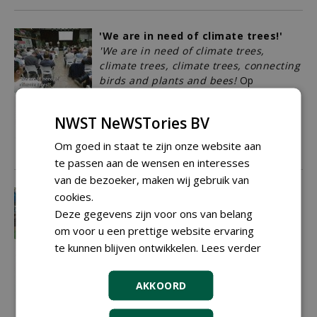
'We are in need of climate trees!'
'We are in need of climate trees,
climate trees, climate trees, connecting
birds and plants and bees!
Op
donderdag 27 juni zong een zaal vol
landschapsarchitecten, boomverzorgers,
NWST NeWSTories BV
boomkwekers en andere
boomliefhebbers vrolijk mee.
Om goed in staat te zijn onze website aan
13-08-2019
376 sec
te passen aan de wensen en interesses
van de bezoeker, maken wij gebruik van
Plantarium boost voor
cookies.
boomkwekerijsector
Deze gegevens zijn voor ons van belang
Vakbeurs Plantarium vormt niet alleen
om voor u een prettige website ervaring
het ultieme platform voor de
te kunnen blijven ontwikkelen.
Lees verder
boomkwekerijsector en zijn
toeleveranciers, maar zorgt dankzij de
stijgende internationale aandacht ook
AKKOORD
voor een opwaardering van de gehele
branche.