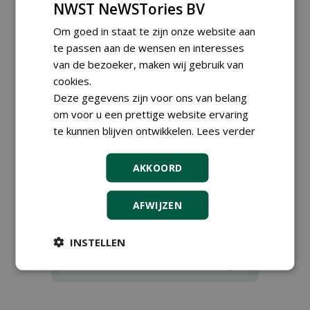
NWST NeWSTories BV
Rubrieken
Om goed in staat te zijn onze website aan
te passen aan de wensen en interesses
van de bezoeker, maken wij gebruik van
Alle rubrieken
Tijdschriften (losse exemplaren)
cookies.
Fieldmanager
Deze gegevens zijn voor ons van belang
Greenkeeper
om voor u een prettige website ervaring
Stad + Groen
te kunnen blijven ontwikkelen.
Lees verder
Boomzorg
De Hovenier
Boom in Business
AKKOORD
kennismiddag 'Natuurlijke stappen
naar meer biodiversiteit'
Entreeticket
AFWIJZEN
Sponsor
Boeken
INSTELLEN