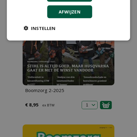
AFWIJZEN
INSTELLEN
Boomzorg 2-2025
€ 8,95
ex BTW