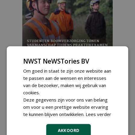
NWST NeWSTories BV
Boomzorg 3-2025
Om goed in staat te zijn onze website aan
te passen aan de wensen en interesses
€ 8,95
ex BTW
van de bezoeker, maken wij gebruik van
cookies.
Deze gegevens zijn voor ons van belang
om voor u een prettige website ervaring
te kunnen blijven ontwikkelen.
Lees verder
AKKOORD