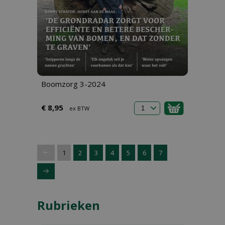
Boomzorg 3-2024
€ 8,95
ex BTW
1
2
3
4
5
6
7
Rubrieken