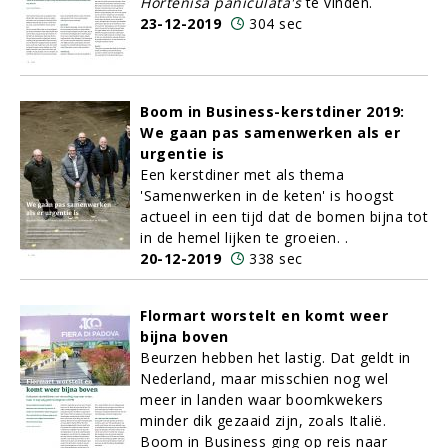
Hortenisa paniculata's
te vinden.
23-12-2019
304 sec
Boom in Business-kerstdiner 2019:
We gaan pas samenwerken als er
urgentie is
Een kerstdiner met als thema
'Samenwerken in de keten' is hoogst
actueel in een tijd dat de bomen bijna tot
in de hemel lijken te groeien. .
20-12-2019
338 sec
Flormart worstelt en komt weer
bijna boven
Beurzen hebben het lastig. Dat geldt in
Nederland, maar misschien nog wel
meer in landen waar boomkwekers
minder dik gezaaid zijn, zoals Italië.
Boom in Business ging op reis naar