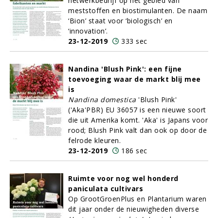
netwerkbedrijf op het gebied van
meststoffen en biostimulanten. De naam
‘Bion’ staat voor ‘biologisch’ en
‘innovation’.
23-12-2019
333 sec
Nandina 'Blush Pink': een fijne
toevoeging waar de markt blij mee
is
Nandina domestica
'Blush Pink'
('Aka'PBR) EU 36057 is een nieuwe soort
die uit Amerika komt. 'Aka' is Japans voor
rood; Blush Pink valt dan ook op door de
felrode kleuren.
23-12-2019
186 sec
Ruimte voor nog wel honderd
paniculata cultivars
Op GrootGroenPlus en Plantarium waren
dit jaar onder de nieuwigheden diverse