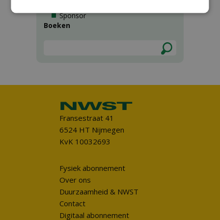
Entreeticket
Sponsor
Boeken
Fransestraat 41
6524 HT Nijmegen
KvK 10032693
Fysiek abonnement
Over ons
Duurzaamheid & NWST
Contact
Digitaal abonnement