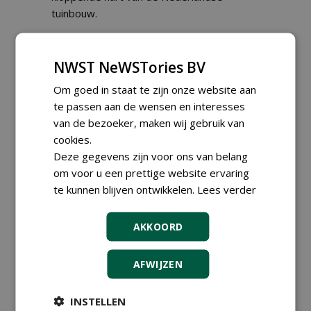
tuinbouw.
Naam:
Boom in Business
Jaar:
2020
NWST NeWSTories BV
Nummer:
1
Om goed in staat te zijn onze website aan
te passen aan de wensen en interesses
van de bezoeker, maken wij gebruik van
Rubrieken
cookies.
Deze gegevens zijn voor ons van belang
om voor u een prettige website ervaring
Alle rubrieken
te kunnen blijven ontwikkelen.
Lees verder
Tijdschriften (losse exemplaren)
Fieldmanager
Greenkeeper
AKKOORD
Stad + Groen
Boomzorg
De Hovenier
AFWIJZEN
Boom in Business
kennismiddag 'Natuurlijke stappen
INSTELLEN
naar meer biodiversiteit'