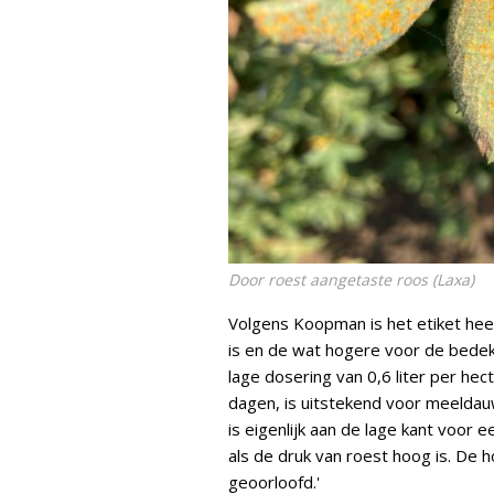
Door roest aangetaste roos (
Laxa
)
Volgens Koopman is het etiket heel
is en de wat hogere voor de bede
lage dosering van 0,6 liter per hec
dagen, is uitstekend voor meeldau
is eigenlijk aan de lage kant voor e
als de druk van roest hoog is. De h
geoorloofd.'