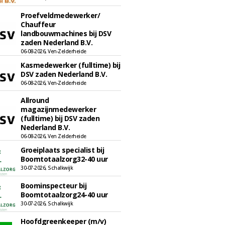
Proefveldmedewerker/
Chauffeur
landbouwmachines bij DSV
zaden Nederland B.V.
06-08-2026, Ven-Zelderheide
Kasmedewerker (fulltime) bij
DSV zaden Nederland B.V.
06-08-2026, Ven-Zelderheide
Allround
magazijnmedewerker
(fulltime) bij DSV zaden
Nederland B.V.
06-08-2026, Ven Zelderheide
Groeiplaats specialist bij
Boomtotaalzorg32-40 uur
30-07-2026, Schalkwijk
Boominspecteur bij
Boomtotaalzorg24-40 uur
30-07-2026, Schalkwijk
Hoofdgreenkeeper (m/v)