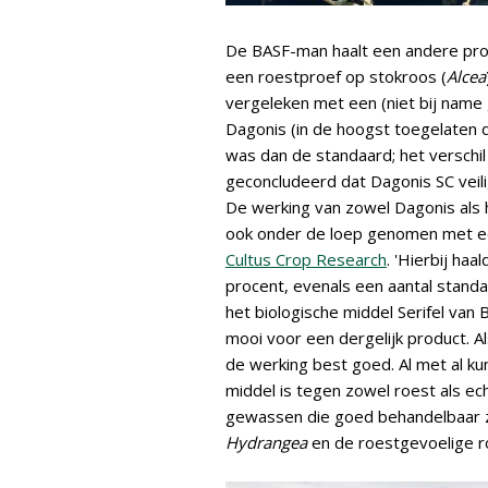
De BASF-man haalt een andere proef
een roestproef op stokroos (
Alcea
vergeleken met een (niet bij nam
Dagonis (in de hoogst toegelaten d
was dan de standaard; het verschil 
geconcludeerd dat Dagonis SC veili
De werking van zowel Dagonis als 
ook onder de loep genomen met e
Cultus Crop Research
. 'Hierbij ha
procent, evenals een aantal stand
het biologische middel Serifel van 
mooi voor een dergelijk product. Al
de werking best goed. Al met al k
middel is tegen zowel roest als ec
gewassen die goed behandelbaar z
Hydrangea
en de roestgevoelige 