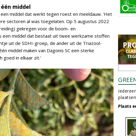
 één middel
 een middel dat werkt tegen roest en meeldauw. 'Het
dere sectoren al was toegelaten. Op 5 augustus 2022
breiding) gekregen voor de boom- en
is een middel dat bestaat uit twee werkzame stoffen
ntje uit de SDHI-groep, de ander uit de Triazool-
één middel maken van Dagonis SC een sterke
 goed in elkaar zit.'
GREE
Iedereen
plaatsen
Plaats e