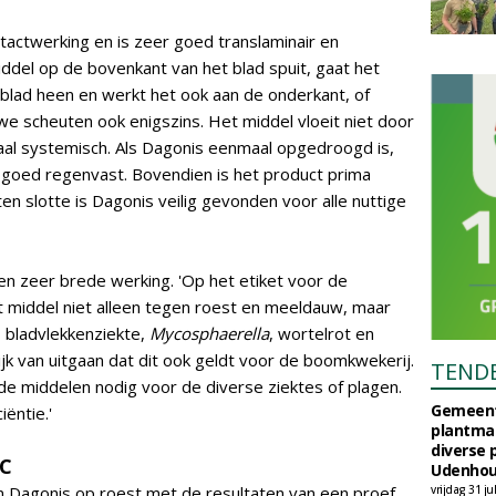
tactwerking en is zeer goed translaminair en
iddel op de bovenkant van het blad spuit, gaat het
lad heen en werkt het ook aan de onderkant, of
 scheuten ook enigszins. Het middel vloeit niet door
kaal systemisch. Als Dagonis eenmaal opgedroogd is,
t goed regenvast. Bovendien is het product prima
n slotte is Dagonis veilig gevonden voor alle nuttige
 zeer brede werking. 'Op het etiket voor de
t middel niet alleen tegen roest en meeldauw, maar
t, bladvlekkenziekte,
Mycosphaerella
, wortelrot en
jk van uitgaan dat dit ook geldt voor de boomkwekerij.
TEND
de middelen nodig voor de diverse ziektes of plagen.
Gemeent
iëntie.'
plantma
diverse 
SC
Udenhou
n Dagonis op roest met de resultaten van een proef
vrijdag 31 ju