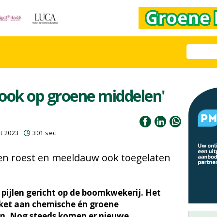
ook op groene middelen'
t 2023
301 sec
gen roest en meeldauw ook toegelaten
 pijlen gericht op de boomkwekerij. Het
kket aan chemische én groene
. Nog steeds komen er nieuwe