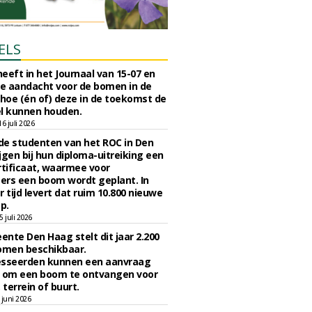
ELS
eeft in het Journaal van 15-07 en
te aandacht voor de bomen in de
 hoe (én of) deze in de toekomst de
l kunnen houden.
 juli 2026
e studenten van het ROC in Den
jgen bij hun diploma-uitreiking een
tificaat, waarmee voor
rs een boom wordt geplant. In
r tijd levert dat ruim 10.800 nieuwe
p.
 juli 2026
nte Den Haag stelt dit jaar 2.200
omen beschikbaar.
esseerden kunnen een aanvraag
n om een boom te ontvangen voor
 terrein of buurt.
juni 2026