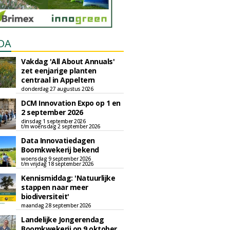
DA
Vakdag 'All About Annuals'
zet eenjarige planten
centraal in Appeltern
donderdag 27 augustus 2026
DCM Innovation Expo op 1 en
2 september 2026
dinsdag 1 september 2026
t/m woensdag 2 september 2026
Data Innovatiedagen
Boomkwekerij bekend
woensdag 9 september 2026
t/m vrijdag 18 september 2026
Kennismiddag: 'Natuurlijke
stappen naar meer
biodiversiteit'
maandag 28 september 2026
Landelijke Jongerendag
Boomkwekerij op 9 oktober