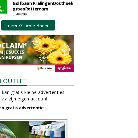
Golfbaan KralingenOosthoek
groepRotterdam
30-07-2026
meer Groene Banen
N OUTLET
 kan gratis kleine advertenties
 via zijn eigen account.
en gratis advertentie