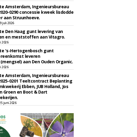
e Amsterdam, Ingenieursbureau
2020-0290 concessie kweek lisdodde
r aan Struunhoeve.
 juli 2026
e Den Haag gunt levering van
n en meststoffen aan Vitagro.
li 2026
e 's-Hertogenbosch gunt
reenkomst leveren
(mengsel) aan Den Ouden Organic.
li 2026
e Amsterdam, Ingenieursbureau
2025-0201 Teeltcontract Beplanting
kwekerij Ebben, JUB Holland, Jos
 Groen en Boot & Dart
kerijen.
5 juni 2026