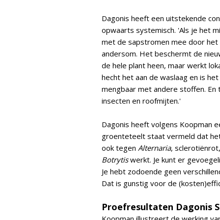
Dagonis heeft een uitstekende con
opwaarts systemisch. 'Als je het m
met de sapstromen mee door het b
andersom. Het beschermt de nieuwe
de hele plant heen, maar werkt lo
hecht het aan de waslaag en is he
mengbaar met andere stoffen. En te
insecten en roofmijten.'
Dagonis heeft volgens Koopman een
groenteteelt staat vermeld dat he
ook tegen
Alternaria
, sclerotiënro
Botrytis
werkt. Je kunt er gevoegeli
Je hebt zodoende geen verschillen
Dat is gunstig voor de (kosten)effic
Proefresultaten Dagonis 
Koopman illustreert de werking va