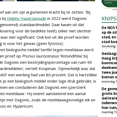
 aan om zijn argumenten kracht bij te zetten. 'Bij
KNIPS
) bij
Delphy Hazerswoude
in 2022 werd Dagonis
e genoemd) standaardmiddel. Daar kwam uit dat
De NOS h
osering voor de bedekte teelt) zeker niet slechter
op de si
was niet significant. Ook kon uit die proef worden
stad, en
stad koe
g is voor het gewas (geen fytotox).'
donderdag 16
het biologische middel Serifel tegen meeldauw werd
Geslaagd
en proef op
Prunus laurocerasus
'Rotundifolia' bij
Haag kri
alde Dagonis een bestrijdingspercentage van ruim 90
boomcer
deelneme
aardmiddelen', vertelt Koopman. 'Opmerkelijk was dat
twee jaa
BASF een werking had van 80 procent. Dat is hartstikke
bomen o
s je een biologisch middel onder lage druk gebruikt, is
woensdag 15
unnen we concluderen dat Dagonis een ijzersterk
De gemee
hte meeldauw.' Hij noemt aansluitend een aantal
gratis b
Geïnter
ijn met Dagonis, zoals de meeldauwgevoelige eik en
indiene
roos en
Hypericum
.
hun tuin,
maandag 15 