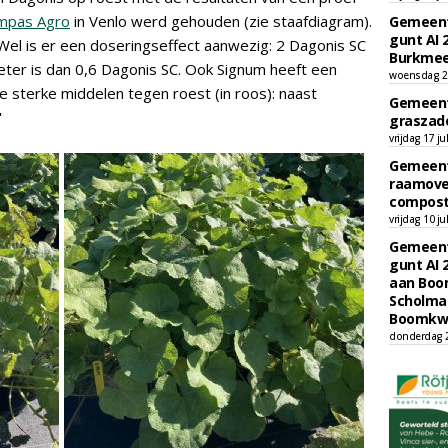
mpas Agro
in Venlo werd gehouden (zie staafdiagram).
Gemeent
gunt AI 
Wel is er een doseringseffect aanwezig: 2 Dagonis SC
Burkmee
eter is dan 0,6 Dagonis SC. Ook Signum heeft een
woensdag 29
e sterke middelen tegen roest (in roos): naast
Gemeent
'
graszade
vrijdag 17 ju
Gemeent
raamove
compost
vrijdag 10 ju
Gemeent
gunt AI 
aan Boom
Scholman
Boomkwe
donderdag 2