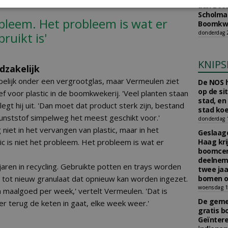
aan Boom
Scholman
robleem. Het probleem is wat er
Boomkwe
donderdag 2
ruikt is'
KNIPS
odzakelijk
pelijk onder een vergrootglas, maar Vermeulen ziet
De NOS h
op de si
ief voor plastic in de boomkwekerij. 'Veel planten staan
stad, en
legt hij uit. 'Dan moet dat product sterk zijn, bestand
stad koe
kunststof simpelweg het meest geschikt voor.'
donderdag 16
niet in het vervangen van plastic, maar in het
Geslaagd
ic is niet het probleem. Het probleem is wat er
Haag kri
boomcer
deelneme
aren in recycling. Gebruikte potten en trays worden
twee jaa
 tot nieuw granulaat dat opnieuw kan worden ingezet.
bomen o
woensdag 15
n maalgoed per week,' vertelt Vermeulen. 'Dat is
De gemee
eer terug de keten in gaat, elke week weer.'
gratis b
Geïnter