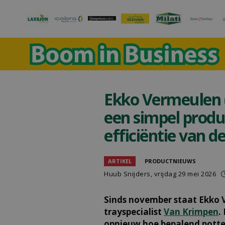
Ekko Vermeulen (
een simpel produ
efficiëntie van d
ARTIKEL
PRODUCTNIEUWS
Huub Snijders
, vrijdag 29 mei 2026
Sinds november staat Ekko V
trayspecialist
Van Krimpen
.
opnieuw hoe bepalend potten 