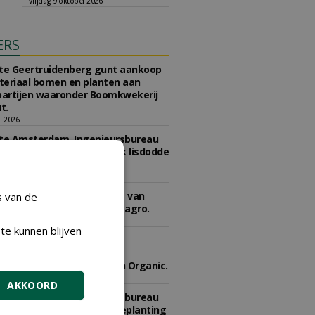
vrijdag 9 oktober 2026
ERS
e Geertruidenberg gunt aankoop
teriaal bomen en planten aan
partijen waaronder Boomkwekerij
t.
li 2026
e Amsterdam, Ingenieursbureau
2020-0290 concessie kweek lisdodde
r aan Struunhoeve.
 juli 2026
e Den Haag gunt levering van
s van de
n en meststoffen aan Vitagro.
li 2026
te kunnen blijven
e 's-Hertogenbosch gunt
reenkomst leveren
(mengsel) aan Den Ouden Organic.
li 2026
AKKOORD
e Amsterdam, Ingenieursbureau
2025-0201 Teeltcontract Beplanting