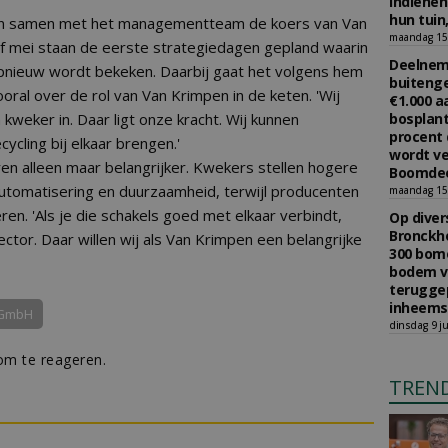
indiene
hun tuin,
en samen met het managementteam de koers van Van
maandag 15 
f mei staan de eerste strategiedagen gepland waarin
Deelneme
opnieuw wordt bekeken. Daarbij gaat het volgens hem
buitenge
oral over de rol van Van Krimpen in de keten. 'Wij
€1.000 
kweker in. Daar ligt onze kracht. Wij kunnen
bosplant
procent 
cycling bij elkaar brengen.'
wordt ve
en alleen maar belangrijker. Kwekers stellen hogere
Boomdee
utomatisering en duurzaamheid, terwijl producenten
maandag 15 
en. 'Als je die schakels goed met elkaar verbindt,
Op diver
Bronckho
ctor. Daar willen wij als Van Krimpen een belangrijke
300 bom
bodem v
teruggep
inheems
 GmbH
dinsdag 9 ju
m te reageren.
TREN