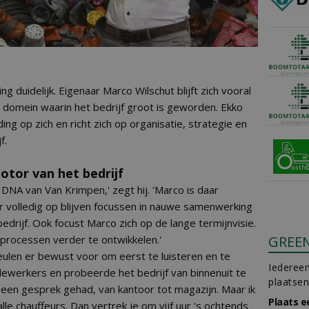
g duidelijk. Eigenaar Marco Wilschut blijft zich vooral
t domein waarin het bedrijf groot is geworden. Ekko
ng op zich en richt zich op organisatie, strategie en
f.
otor van het bedrijf
t DNA van Van Krimpen,' zegt hij. 'Marco is daar
aar volledig op blijven focussen in nauwe samenwerking
edrijf. Ook focust Marco zich op de lange termijnvisie.
 processen verder te ontwikkelen.'
GREE
ulen er bewust voor om eerst te luisteren en te
Iedereen
dewerkers en probeerde het bedrijf van binnenuit te
plaatsen
 een gesprek gehad, van kantoor tot magazijn. Maar ik
Plaats e
 chauffeurs. Dan vertrek je om vijf uur 's ochtends