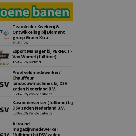
Teamleider Kwekerij &
Ontwikkeling bij Diamant
groep Groen Xtra
30-07-2026
Export Manager bij PERFECT -
Van Wamel (fulltime)
12-06-2026, Dreumel
Proefveldmedewerker/
Chauffeur
landbouwmachines bij DSV
zaden Nederland B.V.
06-08-2026, Ven-Zelderheide
Kasmedewerker (fulltime) bij
DSV zaden Nederland B.V.
06-08-2026, Ven-Zelderheide
Allround
magazijnmedewerker
(fulltime) bij DSV zaden