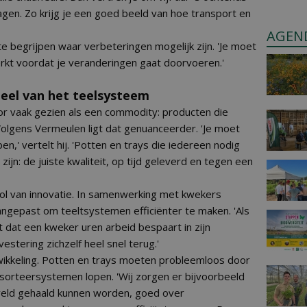
wagen. Zo krijg je een goed beeld van hoe transport en
AGEN
e begrijpen waar verbeteringen mogelijk zijn. 'Je moet
erkt voordat je veranderingen gaat doorvoeren.'
deel van het teelsysteem
or vaak gezien als een commodity: producten die
Volgens Vermeulen ligt dat genuanceerder. 'Je moet
n,' vertelt hij. 'Potten en trays die iedereen nodig
jn: de juiste kwaliteit, op tijd geleverd en tegen een
rol van innovatie. In samenwerking met kwekers
gepast om teeltsystemen efficiënter te maken. 'Als
 dat een kweker uren arbeid bespaart in zijn
estering zichzelf heel snel terug.'
wikkeling. Potten en trays moeten probleemloos door
 sorteersystemen lopen. 'Wij zorgen er bijvoorbeeld
 veld gehaald kunnen worden, goed over