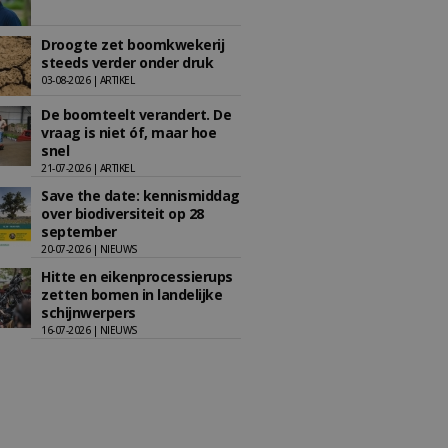
Droogte zet boomkwekerij
steeds verder onder druk
03-08-2026 | ARTIKEL
De boomteelt verandert. De
vraag is niet óf, maar hoe
snel
21-07-2026 | ARTIKEL
Save the date: kennismiddag
over biodiversiteit op 28
september
20-07-2026 | NIEUWS
Hitte en eikenprocessierups
zetten bomen in landelijke
schijnwerpers
16-07-2026 | NIEUWS