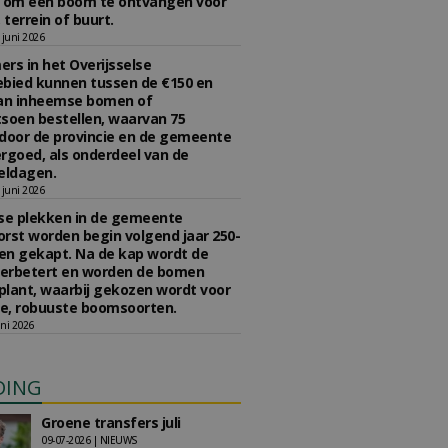
n om een boom te ontvangen voor
 terrein of buurt.
juni 2026
rs in het Overijsselse
bied kunnen tussen de €150 en
aan inheemse bomen of
soen bestellen, waarvan 75
door de provincie en de gemeente
rgoed, als onderdeel van de
ldagen.
juni 2026
se plekken in de gemeente
rst worden begin volgend jaar 250-
en gekapt. Na de kap wordt de
erbetert en worden de bomen
lant, waarbij gekozen wordt voor
e, robuuste boomsoorten.
ni 2026
DING
Groene transfers juli
09-07-2026 | NIEUWS