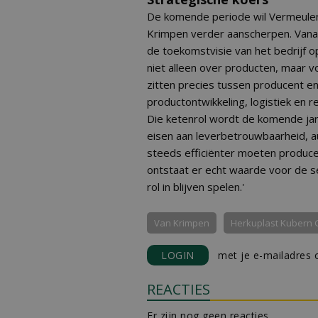
De komende periode wil Vermeul
Krimpen verder aanscherpen. Vana
de toekomstvisie van het bedrijf 
niet alleen over producten, maar vo
zitten precies tussen producent en 
productontwikkeling, logistiek en re
Die ketenrol wordt de komende jar
eisen aan leverbetrouwbaarheid, a
steeds efficiënter moeten producer
ontstaat er echt waarde voor de se
rol in blijven spelen.'
Van Krimpen
Herkuplast Kubern
LOGIN
met je e-mailadres o
REACTIES
Er zijn nog geen reacties.