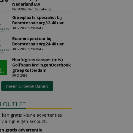
Nederland B.V.
06-08-2026, Ven Zelderheide
Groeiplaats specialist bij
Boomtotaalzorg32-40 uur
30-07-2026, Schalkwijk
Boominspecteur bij
Boomtotaalzorg24-40 uur
30-07-2026, Schalkwijk
Hoofdgreenkeeper (m/v)
Golfbaan KralingenOosthoek
groepRotterdam
30-07-2026
meer Groene Banen
N OUTLET
 kan gratis kleine advertenties
 via zijn eigen account.
en gratis advertentie