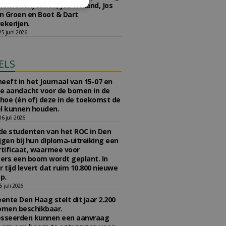
kwekerij Ebben, JUB Holland, Jos
 Groen en Boot & Dart
kerijen.
5 juni 2026
ELS
eeft in het Journaal van 15-07 en
te aandacht voor de bomen in de
 hoe (én of) deze in de toekomst de
l kunnen houden.
 juli 2026
e studenten van het ROC in Den
jgen bij hun diploma-uitreiking een
tificaat, waarmee voor
rs een boom wordt geplant. In
r tijd levert dat ruim 10.800 nieuwe
p.
 juli 2026
nte Den Haag stelt dit jaar 2.200
omen beschikbaar.
esseerden kunnen een aanvraag