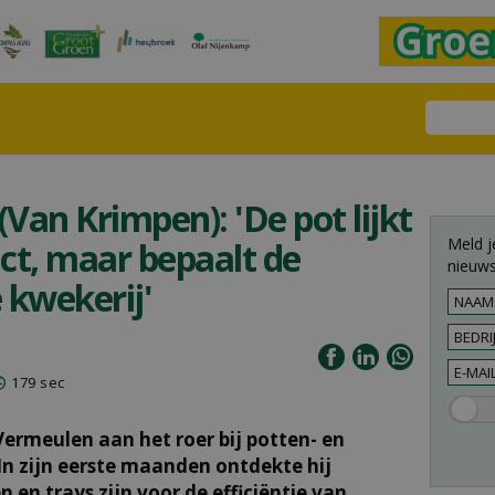
Van Krimpen): 'De pot lijkt
Meld j
ct, maar bepaalt de
nieuws
e kwekerij'
179 sec
ermeulen aan het roer bij potten- en
 In zijn eerste maanden ontdekte hij
en trays zijn voor de efficiëntie van