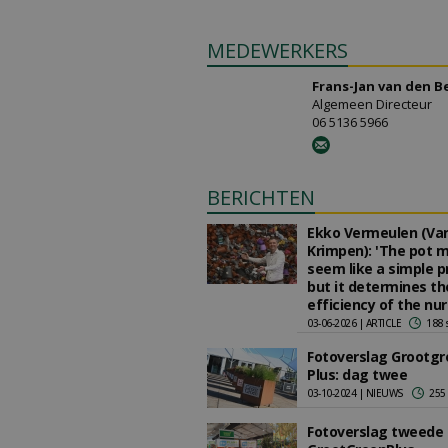
MEDEWERKERS
Frans-Jan van den B
Algemeen Directeur
06 5136 5966
BERICHTEN
Ekko Vermeulen (Va
Krimpen): 'The pot 
seem like a simple p
but it determines th
efficiency of the nur
03-06-2026 | ARTICLE
188 
Fotoverslag Grootgr
Plus: dag twee
03-10-2024 | NIEUWS
255
Fotoverslag tweede