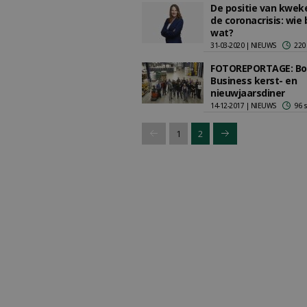
De positie van kweke
de coronacrisis: wie 
wat?
31-03-2020 | NIEUWS
220
FOTOREPORTAGE: Bo
Business kerst- en
nieuwjaarsdiner
14-12-2017 | NIEUWS
96 
1
2