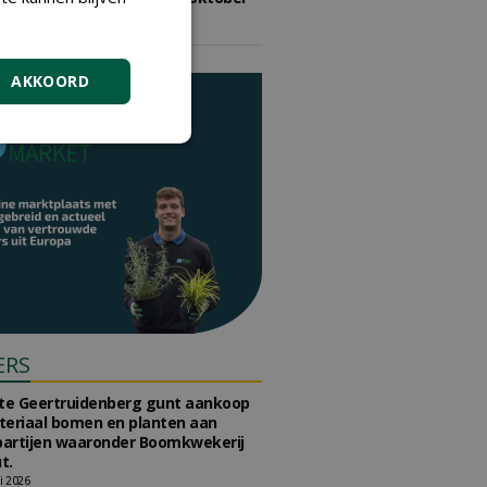
2026
vrijdag 9 oktober 2026
AKKOORD
ERS
e Geertruidenberg gunt aankoop
teriaal bomen en planten aan
partijen waaronder Boomkwekerij
t.
li 2026