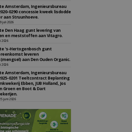
e Amsterdam, Ingenieursbureau
2020-0290 concessie kweek lisdodde
r aan Struunhoeve.
 juli 2026
e Den Haag gunt levering van
n en meststoffen aan Vitagro.
li 2026
e 's-Hertogenbosch gunt
reenkomst leveren
(mengsel) aan Den Ouden Organic.
li 2026
e Amsterdam, Ingenieursbureau
2025-0201 Teeltcontract Beplanting
kwekerij Ebben, JUB Holland, Jos
 Groen en Boot & Dart
kerijen.
5 juni 2026