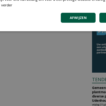
 verder
AFWIJZEN
TEND
Gemeent
plantma
diverse 
Udenhou
vrijdag 31 ju