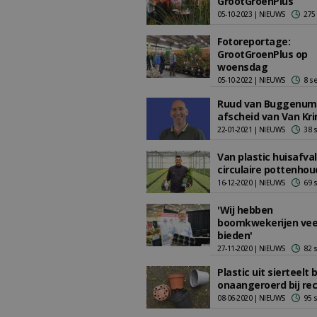
GrootGroenPlus
05-10-2023 | NIEUWS
275
Fotoreportage:
GrootGroenPlus op
woensdag
05-10-2022 | NIEUWS
8 s
Ruud van Buggenum
afscheid van Van Kr
22-01-2021 | NIEUWS
38 
Van plastic huisafva
circulaire pottenhou
16-12-2020 | NIEUWS
69 
'Wij hebben
boomkwekerijen vee
bieden'
27-11-2020 | NIEUWS
82 
Plastic uit sierteelt b
onaangeroerd bij rec
08-06-2020 | NIEUWS
95 