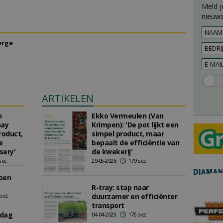
Meld j
nieuws
erge
ARTIKELEN
n
Ekko Vermeulen (Van
may
Krimpen): 'De pot lijkt een
roduct,
simpel product, maar
e
bepaalt de efficiëntie van
sery'
de kwekerij'
sec
29-05-2026
179 sec
oen
R-tray: stap naar
duurzamer en efficiënter
 sec
transport
 dag
04-04-2025
175 sec