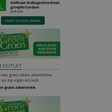
Golfbaan KralingenOosthoek
groepRotterdam
30-07-2026
meer Groene Banen
N OUTLET
 kan gratis kleine advertenties
 via zijn eigen account.
en gratis advertentie