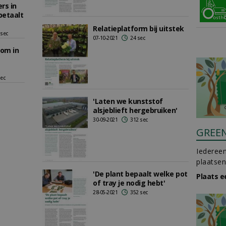
rs in
betaalt
Relatieplatform bij uitstek
 sec
07-10-2021
24 sec
om in
sec
'Laten we kunststof
alsjeblieft hergebruiken'
30-09-2021
312 sec
GREE
Iedereen
plaatsen
'De plant bepaalt welke pot
Plaats e
of tray je nodig hebt'
28-05-2021
352 sec