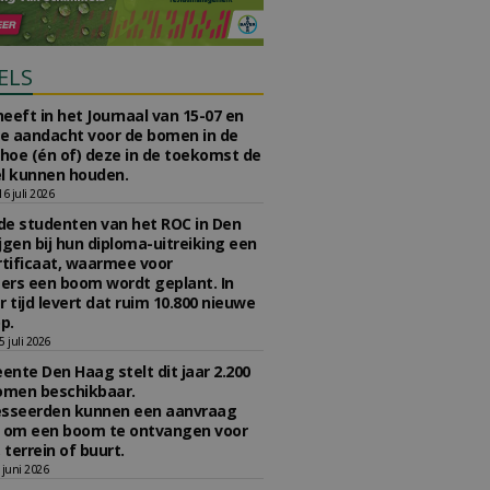
ELS
eeft in het Journaal van 15-07 en
te aandacht voor de bomen in de
 hoe (én of) deze in de toekomst de
l kunnen houden.
 juli 2026
e studenten van het ROC in Den
jgen bij hun diploma-uitreiking een
tificaat, waarmee voor
rs een boom wordt geplant. In
r tijd levert dat ruim 10.800 nieuwe
p.
 juli 2026
nte Den Haag stelt dit jaar 2.200
omen beschikbaar.
esseerden kunnen een aanvraag
n om een boom te ontvangen voor
 terrein of buurt.
juni 2026