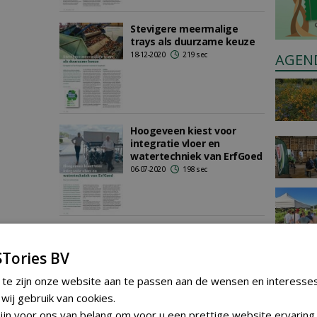
Stevigere meermalige
trays als duurzame keuze
18-12-2020
219 sec
AGEN
Hoogeveen kiest voor
integratie vloer en
watertechniek van ErfGoed
06-07-2020
198 sec
1
2
Tories BV
 te zijn onze website aan te passen aan de wensen en interesse
ij gebruik van cookies.
jn voor ons van belang om voor u een prettige website ervaring 