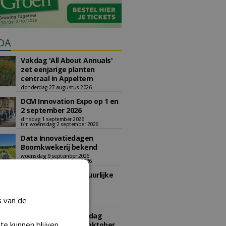
DA
Vakdag 'All About Annuals'
zet eenjarige planten
centraal in Appeltern
donderdag 27 augustus 2026
DCM Innovation Expo op 1 en
2 september 2026
dinsdag 1 september 2026
t/m woensdag 2 september 2026
Data Innovatiedagen
Boomkwekerij bekend
woensdag 9 september 2026
t/m vrijdag 18 september 2026
Kennismiddag: 'Natuurlijke
stappen naar meer
biodiversiteit'
s van de
maandag 28 september 2026
Landelijke Jongerendag
te kunnen blijven
Boomkwekerij op 9 oktober