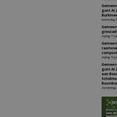
Gemeent
gunt AI 
Burkmee
woensdag 29
Gemeent
graszade
vrijdag 17 ju
Gemeent
raamove
compost
vrijdag 10 ju
Gemeent
gunt AI 
aan Boom
Scholman
Boomkwe
donderdag 2