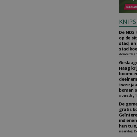
KNIPS
De NOS h
op de si
stad, en
stad koe
donderdag 16
Geslaagd
Haag kri
boomcer
deelneme
twee jaa
bomen o
woensdag 15
De gemee
gratis b
Geïnter
indiene
hun tuin,
maandag 15 