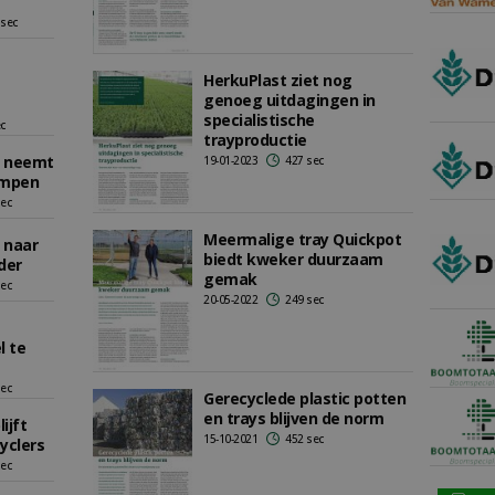
 sec
HerkuPlast ziet nog
genoeg uitdagingen in
specialistische
ec
trayproductie
 neemt
19-01-2023
427 sec
impen
sec
Meermalige tray Quickpot
l naar
biedt kweker duurzaam
der
gemak
sec
20-05-2022
249 sec
l te
sec
Gerecyclede plastic potten
en trays blijven de norm
lijft
15-10-2021
452 sec
yclers
sec