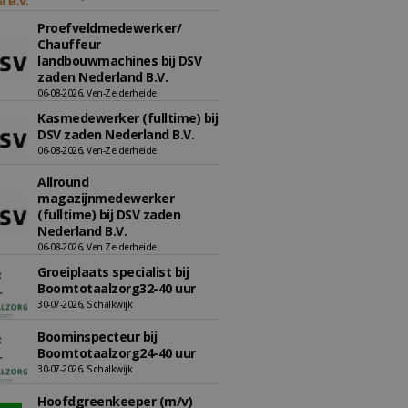
Proefveldmedewerker/
Chauffeur
landbouwmachines bij DSV
zaden Nederland B.V.
06-08-2026, Ven-Zelderheide
Kasmedewerker (fulltime) bij
DSV zaden Nederland B.V.
06-08-2026, Ven-Zelderheide
Allround
magazijnmedewerker
(fulltime) bij DSV zaden
Nederland B.V.
06-08-2026, Ven Zelderheide
Groeiplaats specialist bij
Boomtotaalzorg32-40 uur
30-07-2026, Schalkwijk
Boominspecteur bij
Boomtotaalzorg24-40 uur
30-07-2026, Schalkwijk
Hoofdgreenkeeper (m/v)