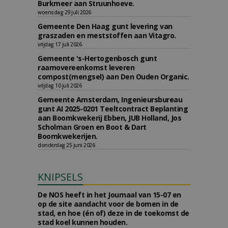
Burkmeer aan Struunhoeve.
woensdag 29 juli 2026
Gemeente Den Haag gunt levering van
graszaden en meststoffen aan Vitagro.
vrijdag 17 juli 2026
Gemeente 's-Hertogenbosch gunt
raamovereenkomst leveren
compost(mengsel) aan Den Ouden Organic.
vrijdag 10 juli 2026
Gemeente Amsterdam, Ingenieursbureau
gunt AI 2025-0201 Teeltcontract Beplanting
aan Boomkwekerij Ebben, JUB Holland, Jos
Scholman Groen en Boot & Dart
Boomkwekerijen.
donderdag 25 juni 2026
KNIPSELS
De NOS heeft in het Journaal van 15-07 en
op de site aandacht voor de bomen in de
stad, en hoe (én of) deze in de toekomst de
stad koel kunnen houden.