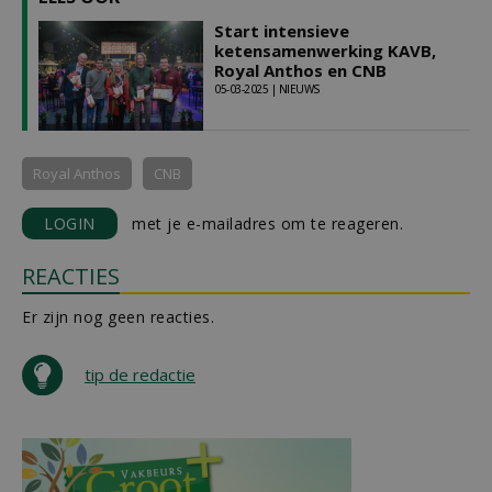
Start intensieve
ketensamenwerking KAVB,
Royal Anthos en CNB
05-03-2025 | NIEUWS
Royal Anthos
CNB
LOGIN
met je e-mailadres om te reageren.
REACTIES
Er zijn nog geen reacties.
tip de redactie