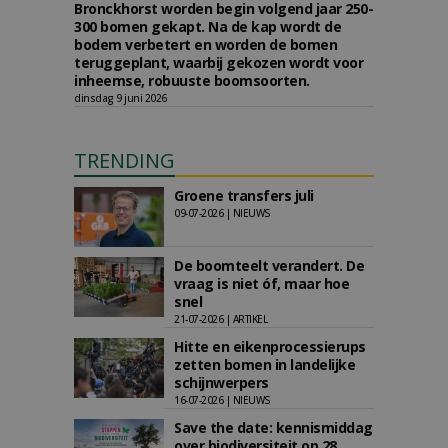
Bronckhorst worden begin volgend jaar 250-
300 bomen gekapt. Na de kap wordt de
bodem verbetert en worden de bomen
teruggeplant, waarbij gekozen wordt voor
inheemse, robuuste boomsoorten.
dinsdag 9 juni 2026
TRENDING
Groene transfers juli
09-07-2026 | NIEUWS
De boomteelt verandert. De
vraag is niet óf, maar hoe
snel
21-07-2026 | ARTIKEL
Hitte en eikenprocessierups
zetten bomen in landelijke
schijnwerpers
16-07-2026 | NIEUWS
Save the date: kennismiddag
over biodiversiteit op 28