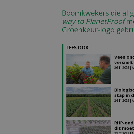
Boomkwekers die al ge
way to PlanetProof
mo
Groenkeur-logo gebr
LEES OOK
Veen ond
versnelt
26-11-2025 | A
Biologis
stap in 
24-11-2025 | A
RHP-onde
dit moet
23-07-2025 |