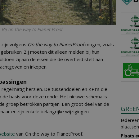
Bij on the way to Planet Proof
 zijn volgens
On the way to PlanetProof
mogen, zoals
ebruiken. Zij moeten dit alleen melden bij hun
oldoen zij aan de eisen die de overheid stelt aan
achtgeven en inkopen.
npassingen
regelmatig herzien. De tussendoelen en KPI's die
en de basis voor deze ronde. Het nieuwe schema is
e groep betrokken partijen. Een groot deel van de
GREE
maar er zijn enkele belangrijke wijzigingen
Iedereen
plaatsen
website
van On the way to PlanetProof.
Plaats e