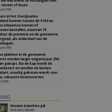
n om een boom te ontvangen voor
 terrein of buurt.
juni 2026
rs in het Overijsselse
bied kunnen tussen de €150 en
aan inheemse bomen of
soen bestellen, waarvan 75
door de provincie en de gemeente
rgoed, als onderdeel van de
ldagen.
juni 2026
se plekken in de gemeente
rst worden begin volgend jaar 250-
en gekapt. Na de kap wordt de
erbetert en worden de bomen
lant, waarbij gekozen wordt voor
e, robuuste boomsoorten.
ni 2026
DING
Groene transfers juli
09-07-2026 | NIEUWS