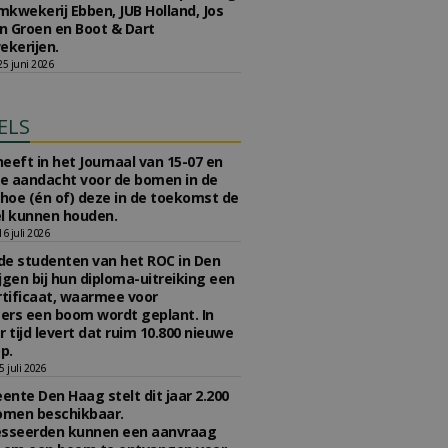
kwekerij Ebben, JUB Holland, Jos
 Groen en Boot & Dart
kerijen.
5 juni 2026
ELS
eeft in het Journaal van 15-07 en
te aandacht voor de bomen in de
 hoe (én of) deze in de toekomst de
l kunnen houden.
 juli 2026
e studenten van het ROC in Den
jgen bij hun diploma-uitreiking een
tificaat, waarmee voor
rs een boom wordt geplant. In
r tijd levert dat ruim 10.800 nieuwe
p.
 juli 2026
nte Den Haag stelt dit jaar 2.200
omen beschikbaar.
esseerden kunnen een aanvraag