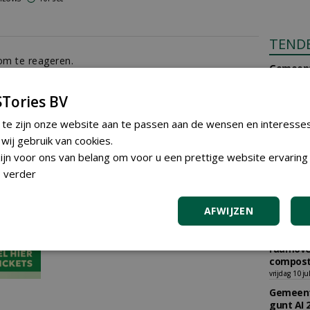
TEND
m te reageren.
Gemeent
plantma
diverse 
Tories BV
Udenhou
vrijdag 31 ju
 te zijn onze website aan te passen aan de wensen en interesse
Gemeent
ij gebruik van cookies.
gunt AI 
jn voor ons van belang om voor u een prettige website ervaring 
Burkmee
 verder
woensdag 29
Gemeent
graszade
AFWIJZEN
vrijdag 17 ju
Gemeent
raamove
compost
vrijdag 10 ju
Gemeent
gunt AI 