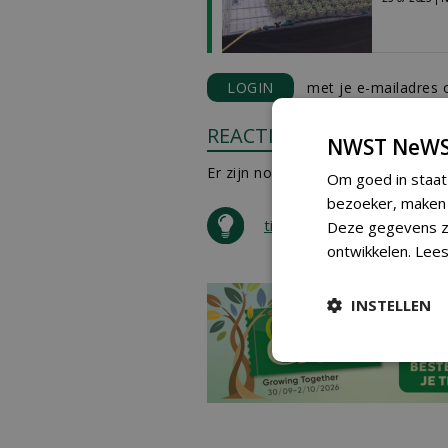
LOGIN
met je e-mailadres o
REACTIES
NWST NeWS
Er zijn nog geen reacties.
Om goed in staat
bezoeker, maken w
tip de redactie
Deze gegevens zi
ontwikkelen.
Lees
INSTELLEN