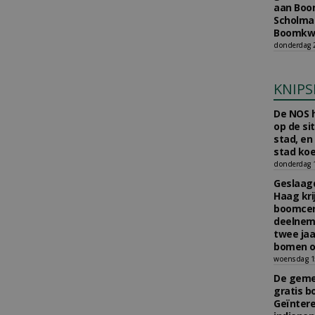
aan Boom
Scholman
Boomkwe
donderdag 2
KNIPS
De NOS h
op de si
stad, en
stad koe
donderdag 16
Geslaagd
Haag kri
boomcer
deelneme
twee jaa
bomen o
woensdag 15
De gemee
gratis b
Geïnter