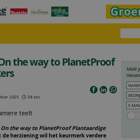
On the way to PlanetProof
Meld j
ers
nieuws
mber 2025
38 sec
amere teelt
r
On the way to PlanetProof Plantaardige
 de herziening wil het keurmerk verdere