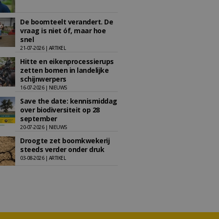
De boomteelt verandert. De
vraag is niet óf, maar hoe
snel
21-07-2026 | ARTIKEL
Hitte en eikenprocessierups
zetten bomen in landelijke
schijnwerpers
16-07-2026 | NIEUWS
Save the date: kennismiddag
over biodiversiteit op 28
september
20-07-2026 | NIEUWS
Droogte zet boomkwekerij
steeds verder onder druk
03-08-2026 | ARTIKEL