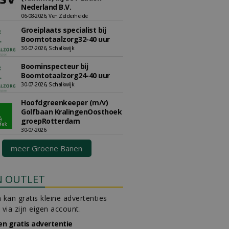
Nederland B.V.
06-08-2026, Ven Zelderheide
Groeiplaats specialist bij
Boomtotaalzorg32-40 uur
30-07-2026, Schalkwijk
Boominspecteur bij
Boomtotaalzorg24-40 uur
30-07-2026, Schalkwijk
Hoofdgreenkeeper (m/v)
Golfbaan KralingenOosthoek
groepRotterdam
30-07-2026
meer Groene Banen
N OUTLET
 kan gratis kleine advertenties
 via zijn eigen account.
en gratis advertentie