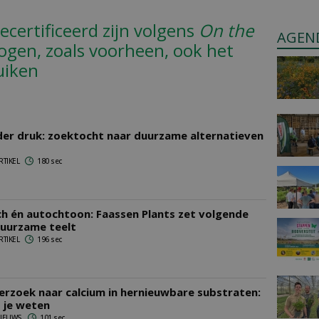
certificeerd zijn volgens
On the
AGEN
gen, zoals voorheen, ook het
uiken
er druk: zoektocht naar duurzame alternatieven
RTIKEL
180 sec
ch én autochtoon: Faassen Plants zet volgende
duurzame teelt
RTIKEL
196 sec
rzoek naar calcium in hernieuwbare substraten:
 je weten
 NIEUWS
101 sec