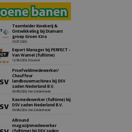
Teamleider Kwekerij &
Ontwikkeling bij Diamant
groep Groen Xtra
30-07-2026
Export Manager bij PERFECT -
Van Wamel (fulltime)
12-06-2026, Dreumel
Proefveldmedewerker/
Chauffeur
landbouwmachines bij DSV
zaden Nederland B.V.
06-08-2026, Ven-Zelderheide
Kasmedewerker (fulltime) bij
DSV zaden Nederland B.V.
06-08-2026, Ven-Zelderheide
Allround
magazijnmedewerker
(fulltime) bij DSV zaden