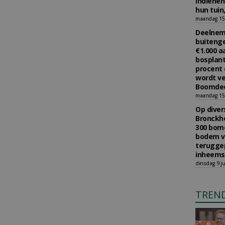
indiene
hun tuin,
maandag 15 
Deelneme
buitenge
€1.000 
bosplant
procent 
wordt ve
Boomdee
maandag 15 
Op diver
Bronckho
300 bom
bodem v
teruggep
inheems
dinsdag 9 ju
TREN