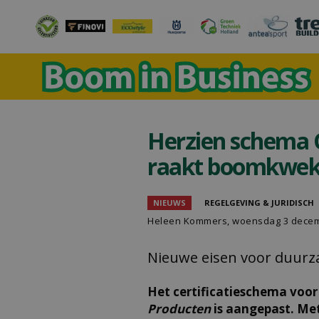
Herzien schema 
raakt boomkwek
NIEUWS
REGELGEVING & JURIDISCH
Heleen Kommers
, woensdag 3 dece
Nieuwe eisen voor duurz
Het certificatieschema voo
Producten
is aangepast. Met