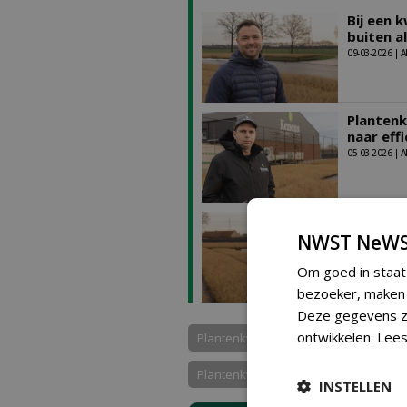
Bij een 
buiten a
09-03-2026 | A
Plantenk
naar eff
05-03-2026 | A
Groei do
containe
NWST NeWS
06-03-2026 | A
Om goed in staat
bezoeker, maken w
Deze gegevens zi
ontwikkelen.
Lees
Plantenkwekerij Moris Ste...
Plant
Plantenkwekerij Kenens
INSTELLEN