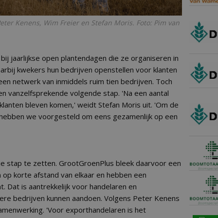
 Peter Kenens, Wim Freier en Stefan Moris. Foto: Pim van
bij jaarlijkse open plantendagen die ze organiseren in
waarbij kwekers hun bedrijven openstellen voor klanten
 een netwerk van inmiddels ruim tien bedrijven. Toch
n vanzelfsprekende volgende stap. 'Na een aantal
 klanten bleven komen,' weidt Stefan Moris uit. 'Om de
, hebben we voorgesteld om eens gezamenlijk op een
 die stap te zetten. GrootGroenPlus bleek daarvoor een
n op korte afstand van elkaar en hebben een
. Dat is aantrekkelijk voor handelaren en
rdere bedrijven kunnen aandoen. Volgens Peter Kenens
samenwerking. 'Voor exporthandelaren is het