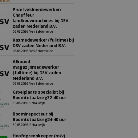
Proefveldmedewerker/
Chauffeur
landbouwmachines bij DSV
zaden Nederland B.V.
06-08-2026, Ven-Zelderheide
Kasmedewerker (fulltime) bij
DSV zaden Nederland B.V.
06-08-2026, Ven-Zelderheide
Allround
magazijnmedewerker
(fulltime) bij DSV zaden
Nederland B.V.
06-08-2026, Ven Zelderheide
Groeiplaats specialist bij
Boomtotaalzorg32-40 uur
30-07-2026, Schalkwijk
Boominspecteur bij
Boomtotaalzorg24-40 uur
30-07-2026, Schalkwijk
Hoofdgreenkeeper (m/v)