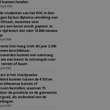
l kunnen houden.
 juli 2026
e studenten van het ROC in Den
jgen bij hun diploma-uitreiking een
tificaat, waarmee voor
rs een boom wordt geplant. In
r tijd levert dat ruim 10.800 nieuwe
p.
 juli 2026
nte Den Haag stelt dit jaar 2.200
omen beschikbaar.
esseerden kunnen een aanvraag
n om een boom te ontvangen voor
 terrein of buurt.
juni 2026
rs in het Overijsselse
bied kunnen tussen de €150 en
aan inheemse bomen of
soen bestellen, waarvan 75
door de provincie en de gemeente
rgoed, als onderdeel van de
ldagen.
juni 2026