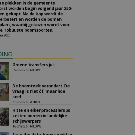
se plekken in de gemeente
rst worden begin volgend jaar 250-
en gekapt. Na de kap wordt de
erbetert en worden de bomen
lant, waarbij gekozen wordt voor
e, robuuste boomsoorten.
ni 2026
DING
Groene transfers juli
09-07-2026 | NIEUWS
De boomteelt verandert. De
vraag is niet óf, maar hoe
snel
21-07-2026 | ARTIKEL
Hitte en eikenprocessierups
zetten bomen in landelijke
schijnwerpers
16-07-2026 | NIEUWS
Save the date: kennismiddag