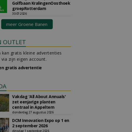
Golfbaan KralingenOosthoek
groepRotterdam
30-07-2026
meer Groene Banen
N OUTLET
 kan gratis kleine advertenties
 via zijn eigen account.
en gratis advertentie
DA
Vakdag 'All About Annuals'
zet eenjarige planten
centraal in Appeltern
donderdag 27 augustus 2026
DCM Innovation Expo op 1 en
2 september 2026
dinsdag 1 september 2026