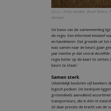
V.l.n.r. Dries Aerden, Bram Peters,
Gerwen
De basis van de samenwerking ligt 
de regio. Een informeel initiatief 
en handelaren. Dat groeide uit tot
was samen naar de beurs gaan gee
jaar merkte je dat vooral dezelfde
regio beter op de kaart te zetten
beurs te staan.'
Samen sterk
Uiteindelijk besloten vijf kwekers
logisch podium. De bedrijven ligge
grotendeels aanvullend assortiment
transporteurs, die in één rit mee
zit daar precies de kracht van de 