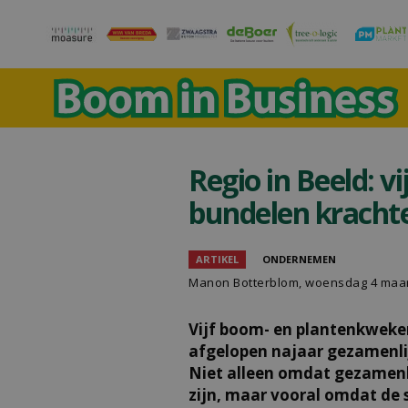
Regio in Beeld: v
bundelen kracht
ARTIKEL
ONDERNEMEN
Manon Botterblom
, woensdag 4 maar
Vijf boom- en plantenkweker
afgelopen najaar gezamenlij
Niet alleen omdat gezamenli
zijn, maar vooral omdat de 