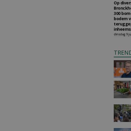
Op diver
Bronckho
300 bom
bodem v
teruggep
inheems
dinsdag 9 ju
TREN