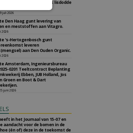
2020-0290 concessie kweek lisdodde
r aan Struunhoeve.
 juli 2026
e Den Haag gunt levering van
n en meststoffen aan Vitagro.
li 2026
e 's-Hertogenbosch gunt
reenkomst leveren
(mengsel) aan Den Ouden Organic.
li 2026
e Amsterdam, Ingenieursbureau
2025-0201 Teeltcontract Beplanting
kwekerij Ebben, JUB Holland, Jos
 Groen en Boot & Dart
kerijen.
5 juni 2026
ELS
eeft in het Journaal van 15-07 en
te aandacht voor de bomen in de
 hoe (én of) deze in de toekomst de