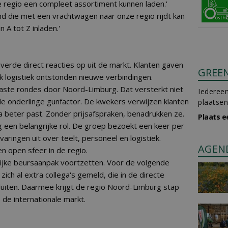
e regio een compleet assortiment kunnen laden.'
d die met een vrachtwagen naar onze regio rijdt kan
 A tot Z inladen.'
erde direct reacties op uit de markt. Klanten gaven
GREE
k logistiek ontstonden nieuwe verbindingen.
aste rondes door Noord-Limburg. Dat versterkt niet
Iedereen
de onderlinge gunfactor. De kwekers verwijzen klanten
plaatsen
ga beter past. Zonder prijsafspraken, benadrukken ze.
Plaats e
g een belangrijke rol. De groep bezoekt een keer per
varingen uit over teelt, personeel en logistiek.
AGEN
n open sfeer in de regio.
lijke beursaanpak voortzetten. Voor de volgende
ch al extra collega's gemeld, die in de directe
luiten. Daarmee krijgt de regio Noord-Limburg stap
p de internationale markt.