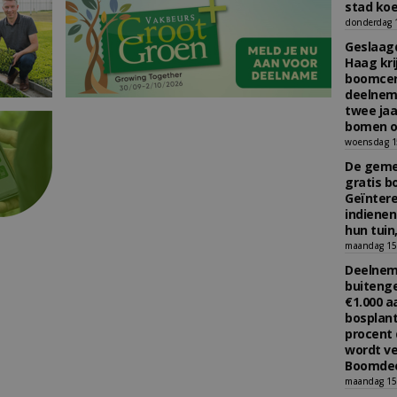
stad koe
donderdag 16
Geslaagd
Haag kri
boomcer
deelneme
twee jaa
bomen o
woensdag 15
De gemee
gratis b
Geïnter
indiene
hun tuin,
maandag 15 
Deelneme
buitenge
€1.000 
bosplant
procent 
wordt ve
Boomdee
maandag 15 