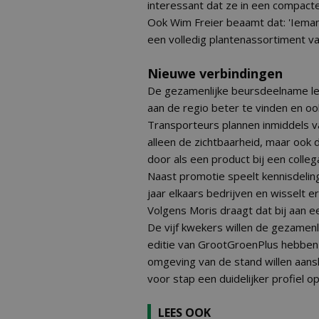
interessant dat ze in een compact
Ook Wim Freier beaamt dat: 'Ieman
een volledig plantenassortiment van
Nieuwe verbindingen
De gezamenlijke beursdeelname lev
aan de regio beter te vinden en oo
Transporteurs plannen inmiddels v
alleen de zichtbaarheid, maar ook 
door als een product bij een colle
Naast promotie speelt kennisdelin
jaar elkaars bedrijven en wisselt er
Volgens Moris draagt dat bij aan ee
De vijf kwekers willen de gezamen
editie van GrootGroenPlus hebben zi
omgeving van de stand willen aans
voor stap een duidelijker profiel o
LEES OOK