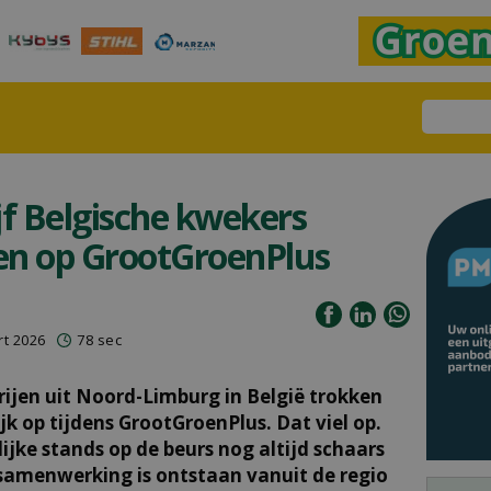
ijf Belgische kwekers
en op GrootGroenPlus
t 2026
78 sec
ijen uit Noord-Limburg in België trokken
k op tijdens GrootGroenPlus. Dat viel op.
jke stands op de beurs nog altijd schaars
samenwerking is ontstaan vanuit de regio