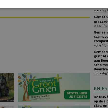
gunt AI 
m te reageren.
Burkmee
woensdag 29
Gemeent
graszade
vrijdag 17 ju
Gemeent
raamove
compost
vrijdag 10 ju
Gemeent
gunt AI 
aan Boom
Scholman
Boomkwe
donderdag 2
KNIPS
De NOS h
op de si
stad, en