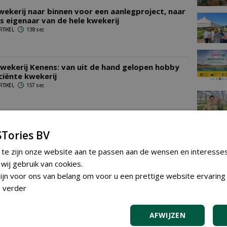
kwekerij naar binnen voor een aanlegproject, naar
ls eigenaar van de hele kwekerij
RTIKEL
138 sec
wekerij Kenens: van uit de hand gelopen hobby
iciënte kwekerij
RTIKEL
157 sec
or samenwerking: de aanpak van
rkweker Stefan Moris
Tories BV
RTIKEL
174 sec
 te zijn onze website aan te passen aan de wensen en interesse
TEND
ij gebruik van cookies.
Gemeent
jn voor ons van belang om voor u een prettige website ervaring 
plantma
 verder
 Discovery
Plantsoen
Plantura
diverse 
Udenhou
vrijdag 31 ju
AFWIJZEN
Gemeent