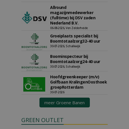
Allround
magazijnmedewerker
(fulltime) bij DSV zaden
Nederland B.V.
06-08-2026, Ven Zelderheide
Groeiplaats specialist bij
Boomtotaalzorg32-40 uur
30-07-2026, Schalkwijk
Boominspecteur bij
Boomtotaalzorg24-40 uur
30-07-2026, Schalkwijk
Hoofdgreenkeeper (m/v)
Golfbaan KralingenOosthoek
groepRotterdam
30-07-2026
meer Groene Banen
GREEN OUTLET