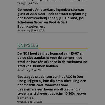
vrijdag 10 juli 2026
Gemeente Amsterdam, Ingenieursbureau
gunt AI 2025-0201 Teeltcontract Beplanting
aan Boomkwekerij Ebben, JUB Holland, Jos
Scholman Groen en Boot & Dart
Boomkwekerijen.
donderdag 25 juni 2026
KNIPSELS
De NOS heeft in het Journaal van 15-07 en
op de site aandacht voor de bomen in de
stad, en hoe (én of) deze in de toekomst de
stad koel kunnen houden.
donderdag 16 juli 2026
Geslaagde studenten van het ROC in Den
Haag krijgen bij hun diploma-uitreiking een
boomcertificaat, waarmee voor
deelnemers een boom wordt geplant. In
twee jaar tijd levert dat ruim 10.800 nieuwe
bomen op.
woensdag 15 juli 2026