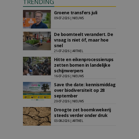
TRENDING
Groene transfers juli
09-07-2026 | NIEUWS
De boomteelt verandert. De
vraag is niet óf, maar hoe
snel
21-07-2026 | ARTIKEL
Hitte en eikenprocessierups
zetten bomen in landelijke
schijnwerpers
16-07-2026 | NIEUWS
Save the date: kennismiddag
over biodiversiteit op 28
september
20-07-2026 | NIEUWS
Droogte zet boomkwekerij
steeds verder onder druk
03-08-2026 | ARTIKEL