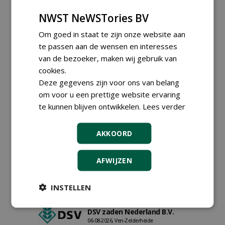
NWST NeWSTories BV
Om goed in staat te zijn onze website aan
te passen aan de wensen en interesses
van de bezoeker, maken wij gebruik van
cookies.
Teamleider Kwekerij &
Deze gegevens zijn voor ons van belang
Ontwikkeling bij Diamant
om voor u een prettige website ervaring
groep Groen Xtra
30-07-2026
te kunnen blijven ontwikkelen.
Lees verder
Export Manager bij PERFECT -
Van Wamel (fulltime)
AKKOORD
12-06-2026, Dreumel
Proefveldmedewerker/
AFWIJZEN
Chauffeur
landbouwmachines bij DSV
zaden Nederland B.V.
INSTELLEN
06-08-2026, Ven-Zelderheide
Kasmedewerker (fulltime) bij
DSV zaden Nederland B.V.
06-08-2026, Ven-Zelderheide