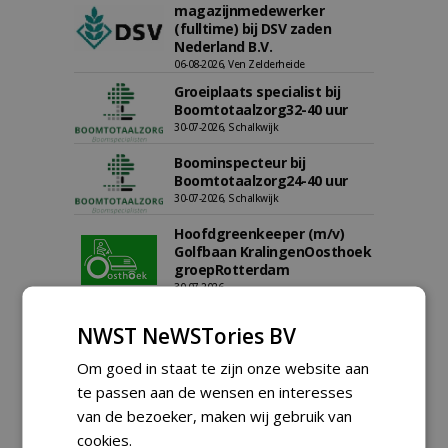
magazijnmedewerker
(fulltime) bij DSV zaden
Nederland B.V.
06-08-2026, Ven Zelderheide
Groeiplaats specialist bij
Boomtotaalzorg32-40 uur
30-07-2026, Schalkwijk
Boominspecteur bij
Boomtotaalzorg24-40 uur
30-07-2026, Schalkwijk
Hoofdgreenkeeper (m/v)
Golfbaan KralingenOosthoek
groepRotterdam
30-07-2026
meer Groene Banen
NWST NeWSTories BV
Om goed in staat te zijn onze website aan
te passen aan de wensen en interesses
van de bezoeker, maken wij gebruik van
cookies.