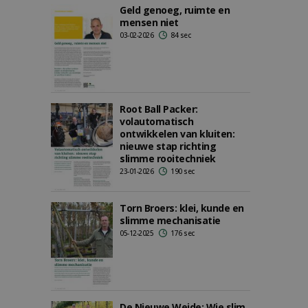
Geld genoeg, ruimte en
mensen niet
03-02-2026
84 sec
Root Ball Packer:
volautomatisch
ontwikkelen van kluiten:
nieuwe stap richting
slimme rooitechniek
23-01-2026
190 sec
Torn Broers: klei, kunde en
slimme mechanisatie
05-12-2025
176 sec
De Nieuwe Weide: Wie slim