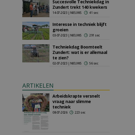
Succesvolle Techniekdag in
Zundert trekt 140 kwekers
14-07-2023 | NIEUWS
41 sec
Interesse in techniek blijft
groeien
03-07-2023 | NIEUWS
291 sec
Techniekdag Boomteelt
Zundert: wat is er allemaal
te zien?
02-07-2023 | NIEUWS
56 sec
ARTIKELEN
Arbeidskrapte versnelt
vraag naar slimme
techniek
08-07-2026
223 sec