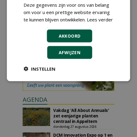
Deze gegevens zijn voor ons van belang
om voor u een prettige website ervaring
GREEN OUTLET
te kunnen blijven ontwikkelen.
Lees verder
Iedereen kan gratis kleine advertenties
plaatsen via zijn eigen account.
AKKOORD
Plaats een gratis advertentie
AFWIJZEN
INSTELLEN
AGENDA
Vakdag 'All About Annuals'
zet eenjarige planten
centraal in Appeltern
donderdag 27 augustus 2026
DCM Innovation Expo op 1 en