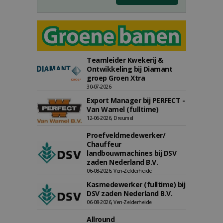
Teamleider Kwekerij &
Ontwikkeling bij Diamant
groep Groen Xtra
30-07-2026
Export Manager bij PERFECT -
Van Wamel (fulltime)
12-06-2026, Dreumel
Proefveldmedewerker/
Chauffeur
landbouwmachines bij DSV
zaden Nederland B.V.
06-08-2026, Ven-Zelderheide
Kasmedewerker (fulltime) bij
DSV zaden Nederland B.V.
06-08-2026, Ven-Zelderheide
Allround