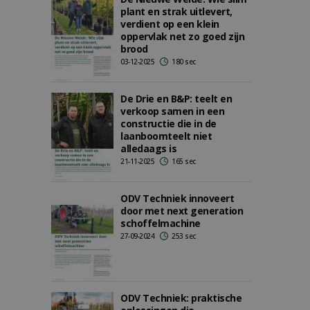
plant en strak uitlevert,
verdient op een klein
oppervlak net zo goed zijn
brood
03-12-2025
180 sec
De Drie en B&P: teelt en
verkoop samen in een
constructie die in de
laanboomteelt niet
alledaags is
21-11-2025
165 sec
ODV Techniek innoveert
door met next generation
schoffelmachine
27-09-2024
253 sec
ODV Techniek: praktische