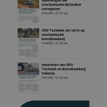
oplossingen die
mechanisatie bij kweker
vormgeven
29-12-2023
212 sec
ODV Techniek zet vol in op
mechanisatie
boomkwekerij
15-09-2023
241 sec
Innovaties van ODV
Techniek en Boomkwekerij
Volentis
18-12-2022
322 sec