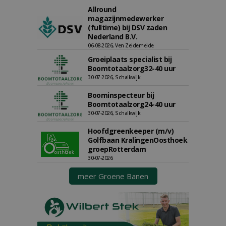
Allround
magazijnmedewerker
(fulltime) bij DSV zaden
Nederland B.V.
06-08-2026, Ven Zelderheide
Groeiplaats specialist bij
Boomtotaalzorg32-40 uur
30-07-2026, Schalkwijk
Boominspecteur bij
Boomtotaalzorg24-40 uur
30-07-2026, Schalkwijk
Hoofdgreenkeeper (m/v)
Golfbaan KralingenOosthoek
groepRotterdam
30-07-2026
meer Groene Banen