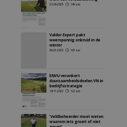
23-04-2025
145 sec
Valdor Expert pakt
weerspannig onkruid in de
winter
06-01-2023
167 sec
ENVU verankert
duurzaamheidsdoelen VN in
bedrijfsstrategie
18-11-2022
122 sec
'Veldbeheerder moet weten
waarom iets groeit of niet
groeit'