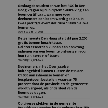
Geslaagde studenten van het ROC in Den
Haag krijgen bij hun diploma-uitreiking een
boomcertificaat, waarmee voor
deelnemers een boom wordt geplant. In
twee jaar tijd levert dat ruim 10.800 nieuwe
bomen op.
woensdag 15 juli 2026
De gemeente Den Haag stelt dit jaar 2.200
gratis bomen beschikbaar.
Geïnteresseerden kunnen een aanvraag
indienen om een boom te ontvangen voor
hun tuin, terrein of buurt.
maandag 15 juni 2026
Deelnemers in het Overijsselse
buitengebied kunnen tussen de €150 en
€1.000 aan inheemse bomen of
bosplantsoen bestellen, waarvan 75
procent door de provincie en de gemeente
wordt vergoed, als onderdeel van de
Boomdeeldagen.
maandag 15 juni 2026
Op diverse plekken in de gemeente
Bronckhorst worden begin volgend jaar 250-