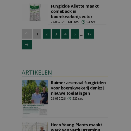
Fungicide Aliette maakt
comeback in
boomkwekerijsector
27-08-2025 | NIEUWS
54 sec
...
1
2
3
4
5
17
ARTIKELEN
Ruimer arsenaal fungiciden
voor boomkwekerij dankzij
nieuwe toelatingen
26-06-2026
222 sec
Heco Young Plants maakt
werk van verduurzaming