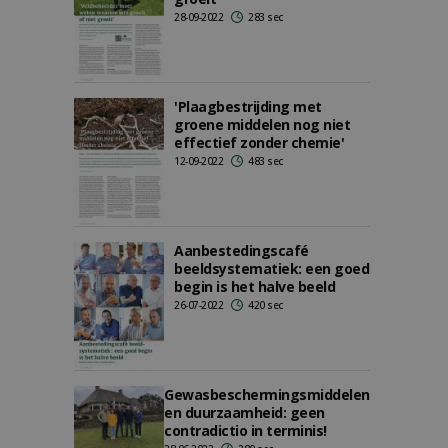
28-09-2022
283 sec
'Plaagbestrijding met
groene middelen nog niet
effectief zonder chemie'
12-09-2022
483 sec
Aanbestedingscafé
beeldsystematiek: een goed
begin is het halve beeld
26-07-2022
420 sec
Gewasbeschermingsmiddelen
en duurzaamheid: geen
contradictio in terminis!