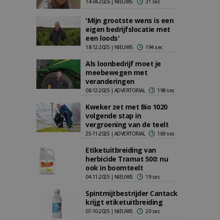
14-04-2026 | NIEUWS
31 sec
'Mijn grootste wens is een
eigen bedrijfslocatie met
een loods'
18-12-2025 | NIEUWS
194 sec
Als loonbedrijf moet je
meebewegen met
veranderingen
08-12-2025 | ADVERTORIAL
198 sec
Kweker zet met Bio 1020
volgende stap in
vergroening van de teelt
25-11-2025 | ADVERTORIAL
169 sec
Etiketuitbreiding van
herbicide Tramat 500: nu
ook in boomteelt
04-11-2025 | NIEUWS
19 sec
Spintmijtbestrijder Cantack
krijgt etiketuitbreiding
07-10-2025 | NIEUWS
20 sec