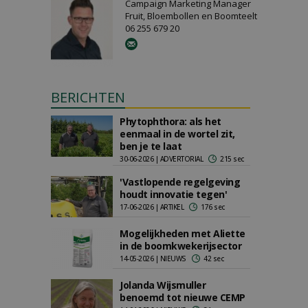
Campaign Marketing Manager
Fruit, Bloembollen en Boomteelt
06 255 679 20
BERICHTEN
Phytophthora: als het
eenmaal in de wortel zit,
ben je te laat
30-06-2026 | ADVERTORIAL
215 sec
'Vastlopende regelgeving
houdt innovatie tegen'
17-06-2026 | ARTIKEL
176 sec
Mogelijkheden met Aliette
in de boomkwekerijsector
14-05-2026 | NIEUWS
42 sec
Jolanda Wijsmuller
benoemd tot nieuwe CEMP