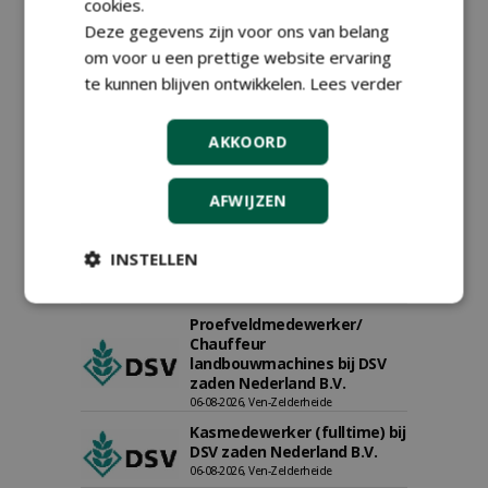
cookies.
Deze gegevens zijn voor ons van belang
om voor u een prettige website ervaring
te kunnen blijven ontwikkelen.
Lees verder
AKKOORD
Teamleider Kwekerij &
Ontwikkeling bij Diamant
groep Groen Xtra
AFWIJZEN
30-07-2026
Export Manager bij PERFECT -
INSTELLEN
Van Wamel (fulltime)
12-06-2026, Dreumel
Proefveldmedewerker/
Chauffeur
landbouwmachines bij DSV
zaden Nederland B.V.
06-08-2026, Ven-Zelderheide
Kasmedewerker (fulltime) bij
DSV zaden Nederland B.V.
06-08-2026, Ven-Zelderheide