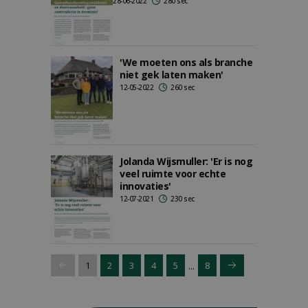
28-06-2022
280 sec
'We moeten ons als branche
niet gek laten maken'
12-05-2022
260 sec
Jolanda Wijsmuller: 'Er is nog
veel ruimte voor echte
innovaties'
12-07-2021
230 sec
...
1
2
3
4
5
8