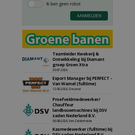
Teamleider Kwekerij &
Ontwikkeling bij Diamant
groep Groen Xtra
30-07-2026
Export Manager bij PERFECT -
Van Wamel (fulltime)
12-06-2026, Dreumel
Proefveldmedewerker/
Chauffeur
landbouwmachines bij DSV
zaden Nederland B.V.
06-08-2026, Ven-Zelderheide
Kasmedewerker (fulltime) bij
DSV zaden Nederland B.V.