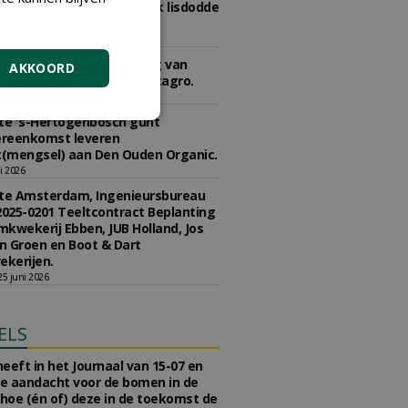
2020-0290 concessie kweek lisdodde
r aan Struunhoeve.
 juli 2026
e Den Haag gunt levering van
AKKOORD
n en meststoffen aan Vitagro.
li 2026
e 's-Hertogenbosch gunt
reenkomst leveren
(mengsel) aan Den Ouden Organic.
li 2026
e Amsterdam, Ingenieursbureau
2025-0201 Teeltcontract Beplanting
kwekerij Ebben, JUB Holland, Jos
 Groen en Boot & Dart
kerijen.
5 juni 2026
ELS
eeft in het Journaal van 15-07 en
te aandacht voor de bomen in de
 hoe (én of) deze in de toekomst de