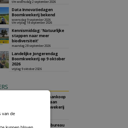
t/m woensdag 2 september 2026
Data Innovatiedagen
Boomkwekerij bekend
woensdag 9 september 2026
t/m vrijdag 18 september 2026
Kennismiddag: 'Natuurlijke
stappen naar meer
biodiversiteit'
maandag 28 september 2026
Landelijke Jongerendag
Boomkwekerij op 9 oktober
2026
vrijdag 9 oktober 2026
ERS
e Geertruidenberg gunt aankoop
teriaal bomen en planten aan
partijen waaronder Boomkwekerij
t.
s van de
li 2026
e Amsterdam, Ingenieursbureau
te kunnen blijven