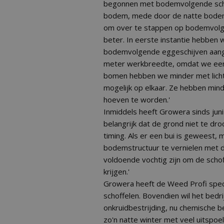
begonnen met bodemvolgende schij
bodem, mede door de natte bodem 
om over te stappen op bodemvolge
beter. In eerste instantie hebben w
bodemvolgende eggeschijven aange
meter werkbreedte, omdat we een 
bomen hebben we minder met licht
mogelijk op elkaar. Ze hebben min
hoeven te worden.'
Inmiddels heeft Growera sinds jun
belangrijk dat de grond niet te dro
timing. Als er een bui is geweest,
bodemstructuur te vernielen met 
voldoende vochtig zijn om de scho
krijgen.'
Growera heeft de Weed Profi speci
schoffelen. Bovendien wil het bed
onkruidbestrijding, nu chemische b
zo'n natte winter met veel uitspoel