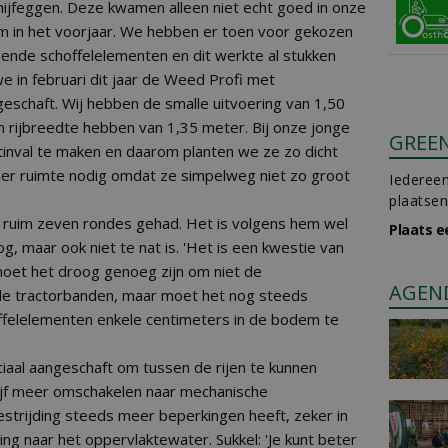
feggen. Deze kwamen alleen niet echt goed in onze
in het voorjaar. We hebben er toen voor gekozen
nde schoffelelementen en dit werkte al stukken
e in februari dit jaar de Weed Profi met
schaft. Wij hebben de smalle uitvoering van 1,50
rijbreedte hebben van 1,35 meter. Bij onze jonge
GREE
inval te maken en daarom planten we ze zo dicht
der ruimte nodig omdat ze simpelweg niet zo groot
Iedereen
plaatsen
i ruim zeven rondes gehad. Het is volgens hem wel
Plaats e
og, maar ook niet te nat is. 'Het is een kwestie van
 moet het droog genoeg zijn om niet de
AGEN
de tractorbanden, maar moet het nog steeds
ffelelementen enkele centimeters in de bodem te
aal aangeschaft om tussen de rijen te kunnen
rijf meer omschakelen naar mechanische
estrijding steeds meer beperkingen heeft, zeker in
ing naar het oppervlaktewater. Sukkel: 'Je kunt beter