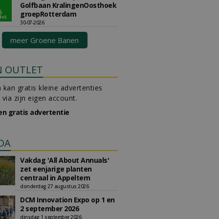
Golfbaan KralingenOosthoek
groepRotterdam
30-07-2026
meer Groene Banen
N OUTLET
 kan gratis kleine advertenties
 via zijn eigen account.
en gratis advertentie
DA
Vakdag 'All About Annuals'
zet eenjarige planten
centraal in Appeltern
donderdag 27 augustus 2026
DCM Innovation Expo op 1 en
2 september 2026
dinsdag 1 september 2026