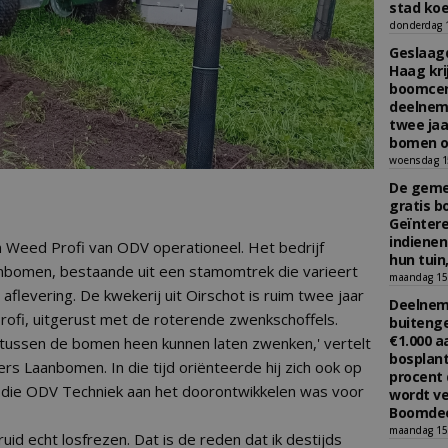
stad koe
donderdag 16
Geslaagd
Haag kri
boomcer
deelneme
twee jaa
bomen o
woensdag 15
De gemee
gratis b
Geïnter
indiene
 Weed Profi van ODV operationeel. Het bedrijf
hun tuin,
nbomen, bestaande uit een stamomtrek die varieert
maandag 15 
aflevering. De kwekerij uit Oirschot is ruim twee jaar
Deelneme
fi, uitgerust met de roterende zwenkschoffels.
buitenge
€1.000 
tussen de bomen heen kunnen laten zwenken,' vertelt
bosplant
rs Laanbomen. In die tijd oriënteerde hij zich ook op
procent 
 die ODV Techniek aan het doorontwikkelen was voor
wordt ve
Boomdee
maandag 15 
id echt losfrezen. Dat is de reden dat ik destijds