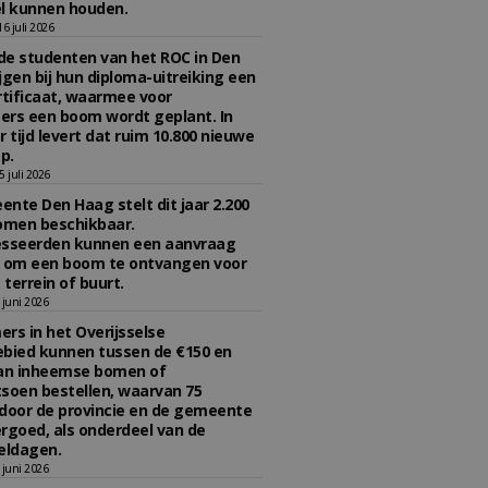
l kunnen houden.
 juli 2026
e studenten van het ROC in Den
jgen bij hun diploma-uitreiking een
tificaat, waarmee voor
rs een boom wordt geplant. In
r tijd levert dat ruim 10.800 nieuwe
p.
 juli 2026
nte Den Haag stelt dit jaar 2.200
omen beschikbaar.
esseerden kunnen een aanvraag
n om een boom te ontvangen voor
 terrein of buurt.
juni 2026
rs in het Overijsselse
bied kunnen tussen de €150 en
aan inheemse bomen of
soen bestellen, waarvan 75
door de provincie en de gemeente
rgoed, als onderdeel van de
ldagen.
juni 2026