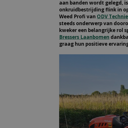
aan banden wordt gelegd, is
onkruidbestrijding flink in o
Weed Profi van
ODV Techni
steeds onderwerp van dooron
kweker een belangrijke rol 
Bressers Laanbomen
dankbar
graag hun positieve ervarin