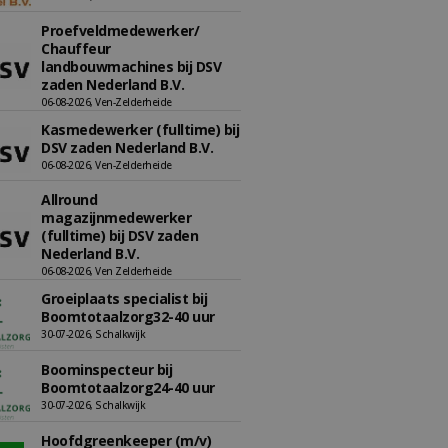
Proefveldmedewerker/
Chauffeur
landbouwmachines bij DSV
zaden Nederland B.V.
06-08-2026, Ven-Zelderheide
Kasmedewerker (fulltime) bij
DSV zaden Nederland B.V.
06-08-2026, Ven-Zelderheide
Allround
magazijnmedewerker
(fulltime) bij DSV zaden
Nederland B.V.
06-08-2026, Ven Zelderheide
Groeiplaats specialist bij
Boomtotaalzorg32-40 uur
30-07-2026, Schalkwijk
Boominspecteur bij
Boomtotaalzorg24-40 uur
30-07-2026, Schalkwijk
Hoofdgreenkeeper (m/v)