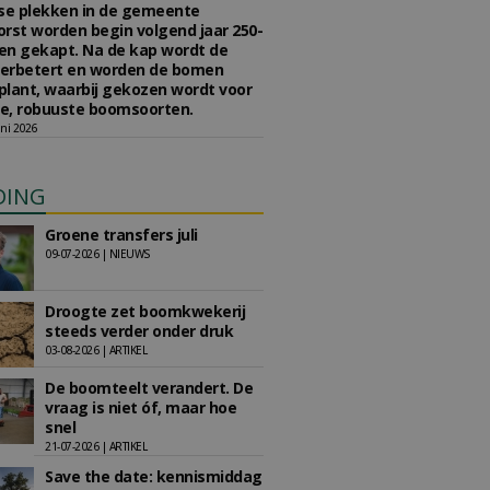
se plekken in de gemeente
rst worden begin volgend jaar 250-
en gekapt. Na de kap wordt de
erbetert en worden de bomen
lant, waarbij gekozen wordt voor
e, robuuste boomsoorten.
ni 2026
DING
Groene transfers juli
09-07-2026 | NIEUWS
Droogte zet boomkwekerij
steeds verder onder druk
03-08-2026 | ARTIKEL
De boomteelt verandert. De
vraag is niet óf, maar hoe
snel
21-07-2026 | ARTIKEL
Save the date: kennismiddag