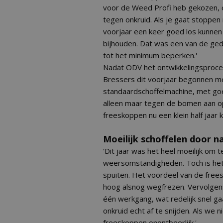
voor de Weed Profi heb gekozen, o
tegen onkruid. Als je gaat stoppen
voorjaar een keer goed los kunnen f
bijhouden. Dat was een van de ged
tot het minimum beperken.'
Nadat ODV het ontwikkelingsproce
Bressers dit voorjaar begonnen m
standaardschoffelmachine, met go
alleen maar tegen de bomen aan op 
freeskoppen nu een klein half jaar
Moeilijk schoffelen door 
'Dit jaar was het heel moeilijk om
weersomstandigheden. Toch is het 
spuiten. Het voordeel van de frees
hoog alsnog wegfrezen. Vervolgen
één werkgang, wat redelijk snel g
onkruid echt af te snijden. Als we 
freeskoppen onontbeerlijk.'