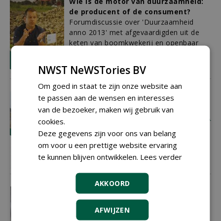
Wie is de motor van duurzaamheid:
de producent of de consument?
Forumdiscussie over 'Duurzaamheid
anno 2013' met afgevaardigden uit de
keten van boomkwekerij en openbaar
groen
.
.
.
.
.
01-12-2013
6 sec
NWST NeWSTories BV
Om goed in staat te zijn onze website aan
Kijkje in de keuken van Deense
te passen aan de wensen en interesses
kerstbomenkwekers
van de bezoeker, maken wij gebruik van
Grensoverschrijdende kennisuitwisseling
.
cookies.
.
Deze gegevens zijn voor ons van belang
01-12-2013
2 sec
om voor u een prettige website ervaring
te kunnen blijven ontwikkelen.
Lees verder
AKKOORD
Stekproductie met chirurgisch
mondkapje, scalpel en pincet
AFWIJZEN
Boereboom Invitro Cultures vermeerdert