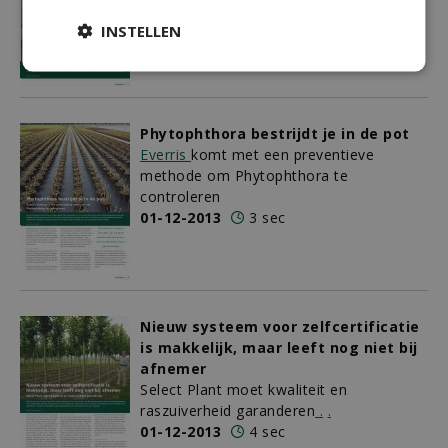
zeven soorten boomkwekerijgewassen
door weefselkweek
INSTELLEN
01-12-2013
3 sec
Phytophthora bestrijdt je in de pot
Everris
komt met een preventieve
methode om Phytophthora te
controleren
01-12-2013
3 sec
Nieuw systeem voor zelfcertificatie
is makkelijk, maar leeft nog niet bij
afnemer
Select Plant moet kwaliteit en
raszuiverheid garanderen
.
.
01-12-2013
4 sec