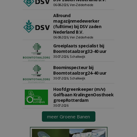
06-08-2026, Ven-Zelderheide
Allround
magazijnmedewerker
(fulltime) bij DSV zaden
Nederland B.V.
06-08-2026, Ven Zelderheide
Groeiplaats specialist bij
Boomtotaalzorg32-40 uur
30-07-2026, Schalkwijk
Boominspecteur bij
Boomtotaalzorg24-40 uur
30-07-2026, Schalkwijk
Hoofdgreenkeeper (m/v)
Golfbaan KralingenOosthoek
groepRotterdam
30-07-2026
meer Groene Banen