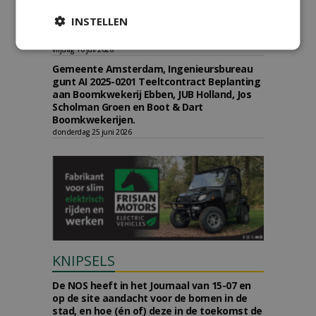
Gemeente 's-Hertogenbosch gunt
INSTELLEN
raamovereenkomst leveren
compost(mengsel) aan Den Ouden Organic.
vrijdag 10 juli 2026
Gemeente Amsterdam, Ingenieursbureau
gunt AI 2025-0201 Teeltcontract Beplanting
aan Boomkwekerij Ebben, JUB Holland, Jos
Scholman Groen en Boot & Dart
Boomkwekerijen.
donderdag 25 juni 2026
KNIPSELS
De NOS heeft in het Journaal van 15-07 en
op de site aandacht voor de bomen in de
stad, en hoe (én of) deze in de toekomst de