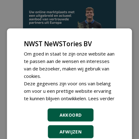
NWST NeWSTories BV
Om goed in staat te zijn onze website aan
TENDERS
te passen aan de wensen en interesses
van de bezoeker, maken wij gebruik van
Gemeente Geertruidenberg gunt aankoop
plantmateriaal bomen en planten aan
cookies.
diverse partijen waaronder Boomkwekerij
Deze gegevens zijn voor ons van belang
Udenhout.
om voor u een prettige website ervaring
vrijdag 31 juli 2026
te kunnen blijven ontwikkelen.
Lees verder
Gemeente Amsterdam, Ingenieursbureau
gunt AI 2020-0290 concessie kweek lisdodde
Burkmeer aan Struunhoeve.
AKKOORD
woensdag 29 juli 2026
Gemeente Den Haag gunt levering van
graszaden en meststoffen aan Vitagro.
AFWIJZEN
vrijdag 17 juli 2026