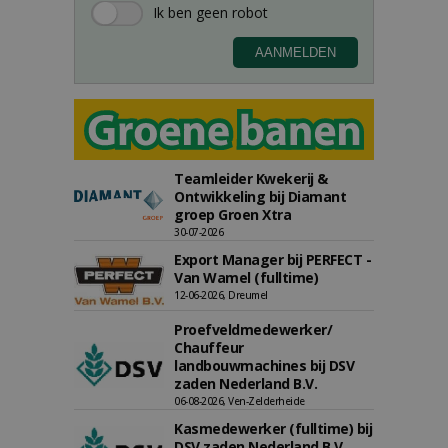
Teamleider Kwekerij &
Ontwikkeling bij Diamant
groep Groen Xtra
30-07-2026
Export Manager bij PERFECT -
Van Wamel (fulltime)
12-06-2026, Dreumel
Proefveldmedewerker/
Chauffeur
landbouwmachines bij DSV
zaden Nederland B.V.
06-08-2026, Ven-Zelderheide
Kasmedewerker (fulltime) bij
DSV zaden Nederland B.V.