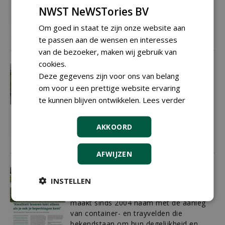
Het gebouw is uitgerust met 26.000
NWST NeWSTories BV
zonnepanelen die de energiekosten van
Om goed in staat te zijn onze website aan
de cold store zullen drukken.
te passen aan de wensen en interesses
19-09-2023
230 sec
van de bezoeker, maken wij gebruik van
cookies.
Groene technologie voor duurzame
Deze gegevens zijn voor ons van belang
containervelden
om voor u een prettige website ervaring
Terrazza MC en Beaulieu Technical
te kunnen blijven ontwikkelen.
Lees verder
Textiles hebben elkaar gevonden als
partners op het gebied van onderhoud
van gronddoek bij boom- en
AKKOORD
plantenkwekers.
19-09-2023
294 sec
AFWIJZEN
'Kwaliteit leveren lukt alleen als je
INSTELLEN
ook je beperkingen kent'
Het gaat goed met Traycon. Het bedrijf
maakt sinds 2004 naam met de aanleg
van container- en trayvelden die
bekendstaan om hun degelijkheid en