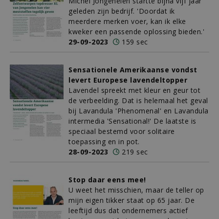
Michel Jongenelen startte bijna vijf jaar
geleden zijn bedrijf. 'Doordat ik
meerdere merken voer, kan ik elke
kweker een passende oplossing bieden.'
29-09-2023
159 sec
Sensationele Amerikaanse vondst
levert Europese lavendeltopper
Lavendel spreekt met kleur en geur tot
de verbeelding. Dat is helemaal het geval
bij Lavandula 'Phenomenal' en Lavandula
intermedia 'Sensational!' De laatste is
speciaal bestemd voor solitaire
toepassing en in pot.
28-09-2023
219 sec
Stop daar eens mee!
U weet het misschien, maar de teller op
mijn eigen tikker staat op 65 jaar. De
leeftijd dus dat ondernemers actief