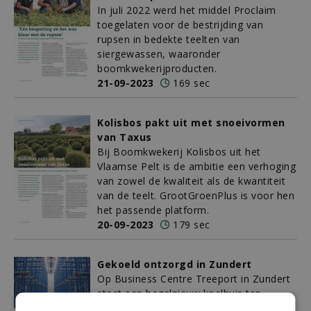
In juli 2022 werd het middel Proclaim
toegelaten voor de bestrijding van
rupsen in bedekte teelten van
siergewassen, waaronder
boomkwekerijproducten.
21-09-2023
169 sec
Kolisbos pakt uit met snoeivormen
van Taxus
Bij Boomkwekerij Kolisbos uit het
Vlaamse Pelt is de ambitie een verhoging
van zowel de kwaliteit als de kwantiteit
van de teelt. GrootGroenPlus is voor hen
het passende platform.
20-09-2023
179 sec
Gekoeld ontzorgd in Zundert
Op Business Centre Treeport in Zundert
staat een hagelnieuw koelhuis ten
behoeve van de boomkwekerijsector.