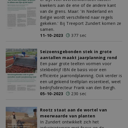
kwekers aan de ene of de andere kant
van de grens. Maar: 'In Nederland en
België wordt verschillend naar regels
gekeken.' Bij Treeport Zundert komen ze
samen.
11-10-2023
377 sec
Seizoensgebonden stek in grote
aantallen maakt jaarplanning rond
Een paar grote teelten vormen voor
stekbedrijf IBN de basis voor een
efficiënte jaarrondplanning. Ook verder is
een uitgekiend teeltplan essentieel, weet
bedrijfsdirecteur Frank van den Bergh.
05-10-2023
230 sec
Rootz staat aan de wortel van
meerwaarde van planten
In Zundert ontwikkelt zich het
industrieterrein met focus op de