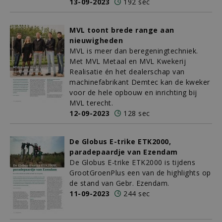
13-09-2023
192 sec
MVL toont brede range aan
nieuwigheden
MVL is meer dan beregeningtechniek.
Met MVL Metaal en MVL Kwekerij
Realisatie én het dealerschap van
machinefabrikant Demtec kan de kweker
voor de hele opbouw en inrichting bij
MVL terecht.
12-09-2023
128 sec
De Globus E-trike ETK2000,
paradepaardje van Ezendam
De Globus E-trike ETK2000 is tijdens
GrootGroenPlus een van de highlights op
de stand van Gebr. Ezendam.
11-09-2023
244 sec